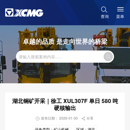

菜单
查询
卓越的品质 是走向世界的桥梁

湖北铜矿开采｜徐工 XUL307F 单日 580 吨
硬核输出
发布日期： 2026-01-30
分享


设备类型：
矿山机械
区域：
湖北