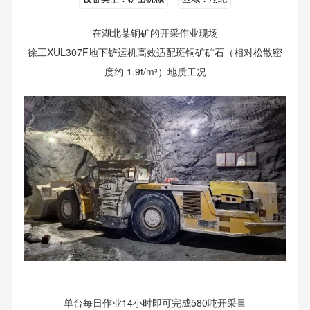
在湖北某铜矿的开采作业现场
徐工XUL307F地下铲运机高效适配斑铜矿矿石（相对松散密
度约 1.9t/m³）地质工况
单台每日作业14小时即可完成580吨开采量