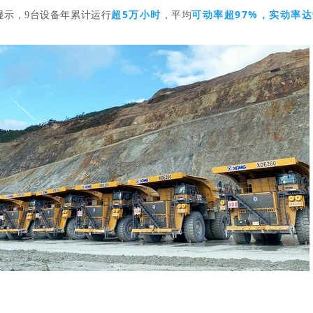
超5万小时
可动率超97%，实动率达9
显示，9台设备年累计运行
，平均