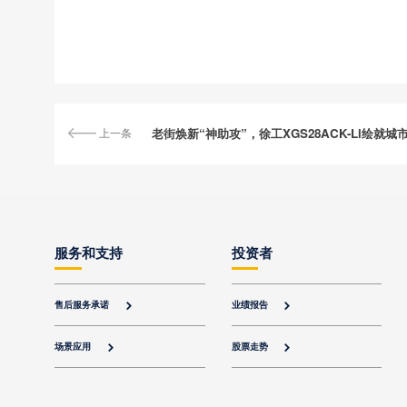
上一条
老街焕新“神助攻”，徐工XGS28ACK-Li绘就城
服务和支持
投资者
售后服务承诺
业绩报告


场景应用
股票走势

