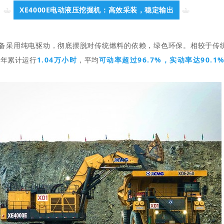
XE4000E电动液压挖掘机：高效采装，稳定输出
该设备采用纯电驱动，彻底摆脱对传统燃料的依赖，绿色环保。相较于传
1.04万小时
可动率超过96.7%，实动率达90.1
E年累计运行
，平
均