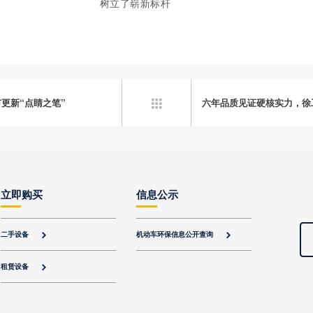
树立了崭新标杆
市更新“点睛之笔”
六年品质见证硬核实力，徐

立即购买
信息公示
二手设备
机动车环保信息公开查询


租赁设备
