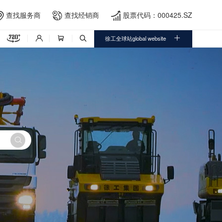
查找服务商
查找经销商
股票代码：000425.SZ





徐工全球站global website



