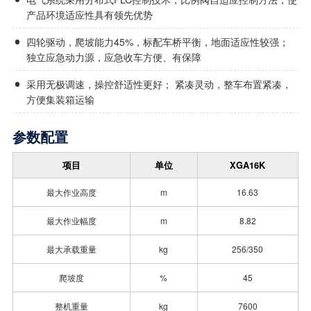
产品环境适应性具有领先优势
四轮驱动，爬坡能力45%，标配车桥平衡，地面适应性较强；
独立应急动力源，应急收车方便、有保障
采用无极调速，操控舒适性更好； 紧凑灵动，整车布置紧凑，
方便集装箱运输
参数配置
项目
单位
XGA16K
最大作业高度
m
16.63
最大作业幅度
m
8.82
最大承载重量
kg
256/350
爬坡度
%
45
整机重量
kg
7600