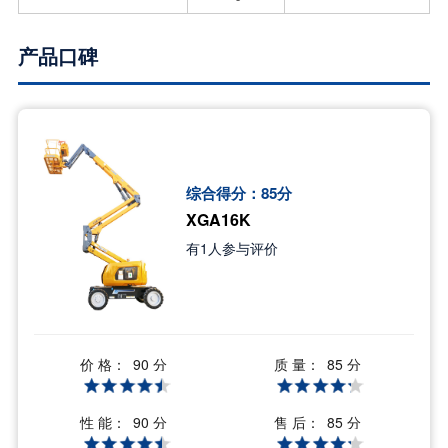
产品口碑
综合得分：
85
分
XGA16K
有
1
人参与评价
价 格：
质 量：
90 分
85 分
性 能：
售 后：
90 分
85 分