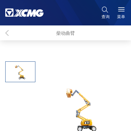

菜单
查询
柴动曲臂