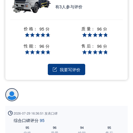
有
3
人参与评价
价 格：
质 量：
95 分
96 分
性 能：
售 后：
96 分
96 分
我要写评价


2026-07-29 16:36:51 发表口碑
综合口碑评分
95
95
96
94
95
价格
质量
性能
售后