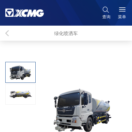

菜单
查询
绿化喷洒车