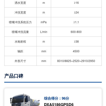
洒水宽度
m
≥16
冲洗宽度
m
≥24
喷嘴冲洗系统压力
mPa
≥1.1
喷嘴冲洗流量
L/min
600-800
水炮射程
m
≥38
轴距
mm
4500
外形尺寸
mm
8310/8825×2520×2910/2950
产品口碑
综合得分：
96
分
DXA5186GPSD6