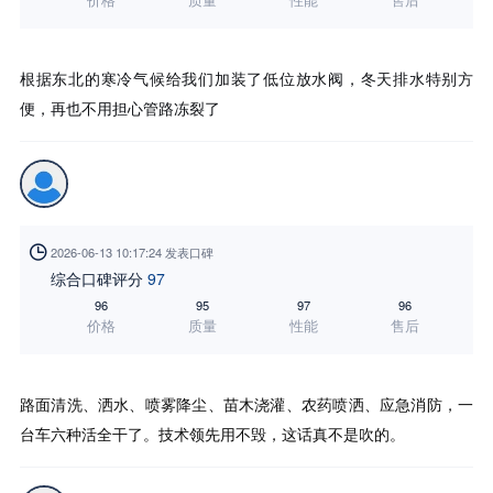
根据东北的寒冷气候给我们加装了低位放水阀，冬天排水特别方
便，再也不用担心管路冻裂了

2026-06-13 10:17:24 发表口碑
综合口碑评分
97
96
95
97
96
价格
质量
性能
售后
路面清洗、洒水、喷雾降尘、苗木浇灌、农药喷洒、应急消防，一
台车六种活全干了。技术领先用不毁，这话真不是吹的。