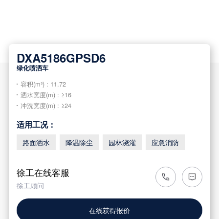
DXA5186GPSD6
绿化喷洒车
容积(m³) : 11.72
洒水宽度(m) : ≥16
冲洗宽度(m) : ≥24
适用工况：
路面洒水
降温除尘
园林浇灌
应急消防
徐工在线客服
徐工顾问
在线获得报价