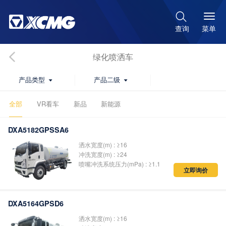

菜单
查询
绿化喷洒车
产品类型
产品二级


全部
VR看车
新品
新能源
DXA5182GPSSA6
洒水宽度(m) : ≥16
冲洗宽度(m) : ≥24
喷嘴冲洗系统压力(mPa) : ≥1.1
立即询价
DXA5164GPSD6
洒水宽度(m) : ≥16