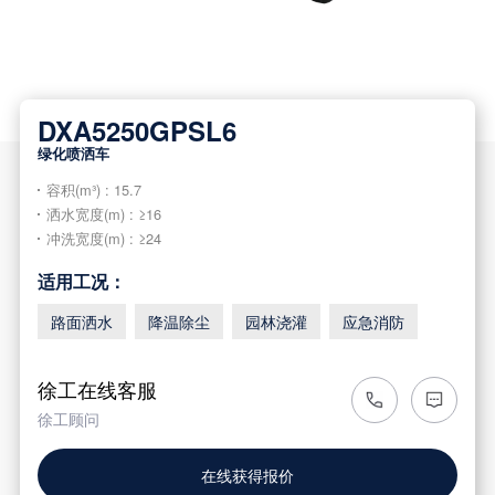
DXA5250GPSL6
绿化喷洒车
容积(m³) : 15.7
洒水宽度(m) : ≥16
冲洗宽度(m) : ≥24
适用工况：
路面洒水
降温除尘
园林浇灌
应急消防
徐工在线客服
徐工顾问
在线获得报价