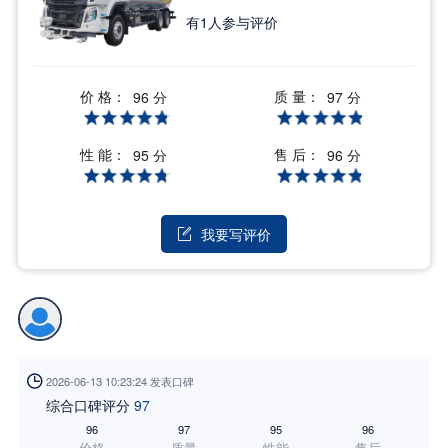
有
1
人参与评价
价 格：
质 量：
96 分
97 分
性 能：
售 后：
95 分
96 分
我要写评价


2026-06-13 10:23:24 发表口碑
综合口碑评分
97
96
97
95
96
价格
质量
性能
售后