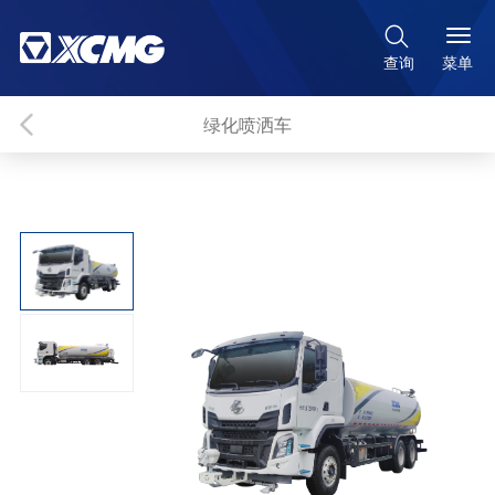

菜单
查询
绿化喷洒车