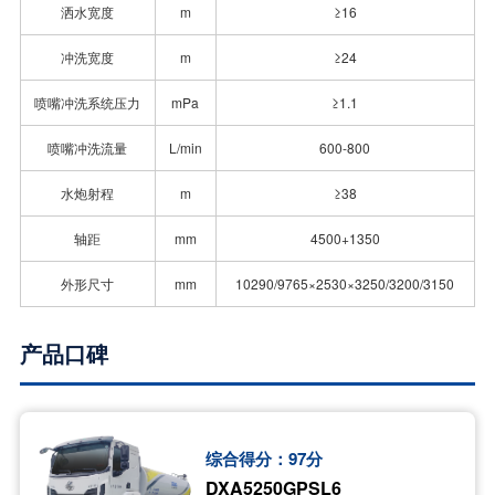
洒水宽度
m
≥16
冲洗宽度
m
≥24
喷嘴冲洗系统压力
mPa
≥1.1
喷嘴冲洗流量
L/min
600-800
水炮射程
m
≥38
轴距
mm
4500+1350
外形尺寸
mm
10290/9765×2530×3250/3200/3150
产品口碑
综合得分：
97
分
DXA5250GPSL6