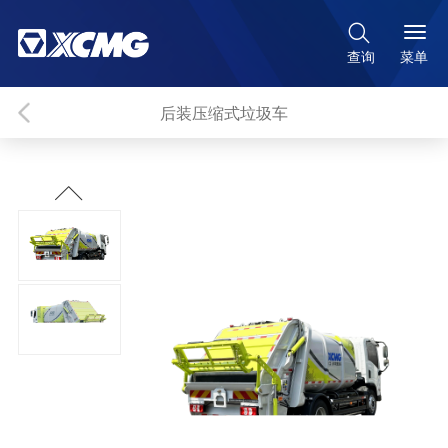

菜单
查询
后装压缩式垃圾车
