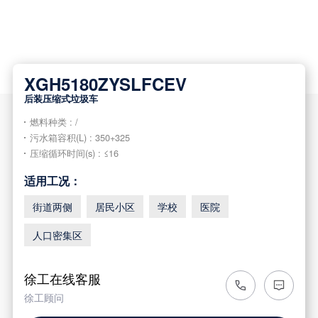

XGH5180ZYSLFCEV
后装压缩式垃圾车
燃料种类 : /
污水箱容积(L) : 350+325
压缩循环时间(s) : ≤16
适用工况：
街道两侧
居民小区
学校
医院
人口密集区
徐工在线客服
徐工顾问