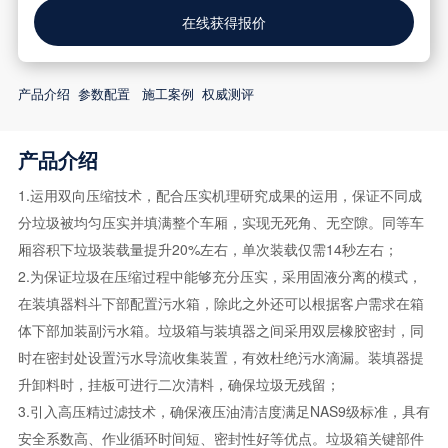
在线获得报价
产品介绍
参数配置
施工案例
权威测评
产品介绍
1.运用双向压缩技术，配合压实机理研究成果的运用，保证不同成
分垃圾被均匀压实并填满整个车厢，实现无死角、无空隙。同等车
厢容积下垃圾装载量提升20%左右，单次装载仅需14秒左右；
2.为保证垃圾在压缩过程中能够充分压实，采用固液分离的模式，
在装填器料斗下部配置污水箱，除此之外还可以根据客户需求在箱
体下部加装副污水箱。垃圾箱与装填器之间采用双层橡胶密封，同
时在密封处设置污水导流收集装置，有效杜绝污水滴漏。装填器提
升卸料时，挂板可进行二次清料，确保垃圾无残留；
3.引入高压精过滤技术，确保液压油清洁度满足NAS9级标准，具有
安全系数高、作业循环时间短、密封性好等优点。垃圾箱关键部件