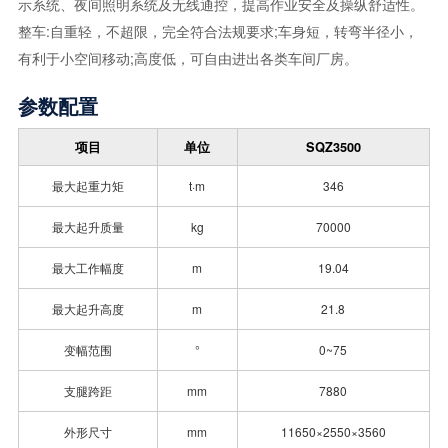
示系统、夜间照明系统及无线通控，提高作业安全及操纵舒适性。
整车:自重轻，不超限，完全符合法规要求;车身短，转弯半径小，
有利于小空间移动;高度低，可自由进出各类车间厂房。
参数配置
项目
单位
SQZ3500
最大起重力矩
t·m
346
最大起升质量
kg
70000
最大工作幅度
m
19.04
最大起升高度
m
21.8
变幅范围
°
0~75
支腿跨距
mm
7880
外形尺寸
mm
11650×2550×3560