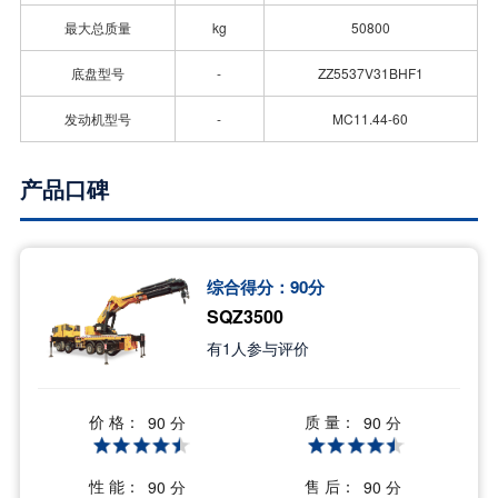
最大总质量
kg
50800
底盘型号
-
ZZ5537V31BHF1
发动机型号
-
MC11.44-60
产品口碑
综合得分：
90
分
SQZ3500
有
1
人参与评价
价 格：
质 量：
90 分
90 分
性 能：
售 后：
90 分
90 分