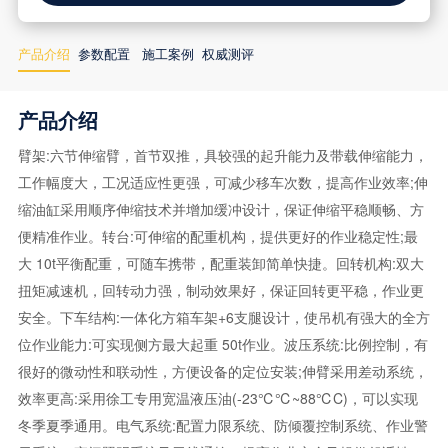
产品介绍
参数配置
施工案例
权威测评
产品介绍
臂架:六节伸缩臂，首节双推，具较强的起升能力及带载伸缩能力，
工作幅度大，工况适应性更强，可减少移车次数，提高作业效率;伸
缩油缸采用顺序伸缩技术并增加缓冲设计，保证伸缩平稳顺畅、方
便精准作业。转台:可伸缩的配重机构，提供更好的作业稳定性;最
大 10t平衡配重，可随车携带，配重装卸简单快捷。回转机构:双大
扭矩减速机，回转动力强，制动效果好，保证回转更平稳，作业更
安全。下车结构:一体化方箱车架+6支腿设计，使吊机有强大的全方
位作业能力:可实现侧方最大起重 50t作业。波压系统:比例控制，有
很好的微动性和联动性，方便设备的定位安装;伸臂采用差动系统，
效率更高:采用徐工专用宽温液压油(-23℃℃~88℃C)，可以实现
冬季夏季通用。电气系统:配置力限系统、防倾覆控制系统、作业警