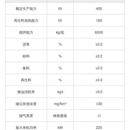
额定生产能力
t/h
400
再生料加热能力
t/h
160
搅拌能力
kg/批
6000
沥青
%
±0.2
粉料
%
±0.2
集料
%
±0.3
再生料
%
±0.3
燃油消耗率
kg/t
≤6.5
烟尘排放浓度
mg/Nm³
≤30
烟气黑度
林格曼级
≤I
最大单机功率
kW
220