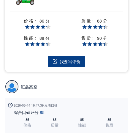
价 格：
质 量：
86 分
88 分
性 能：
售 后：
88 分
90 分
我要写评价

汇鑫高空

2026-06-14 19:47:39 发表口碑
综合口碑评分
85
85
85
85
85
价格
质量
性能
售后