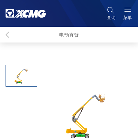

菜单
查询
电动直臂