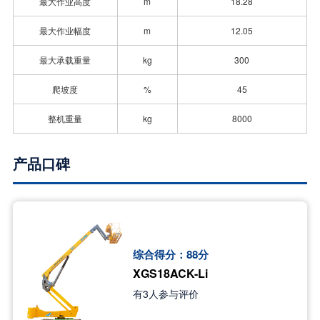
最大作业高度
m
18.28
最大作业幅度
m
12.05
最大承载重量
kg
300
爬坡度
%
45
整机重量
kg
8000
产品口碑
综合得分：
88
分
XGS18ACK-Li
有
3
人参与评价