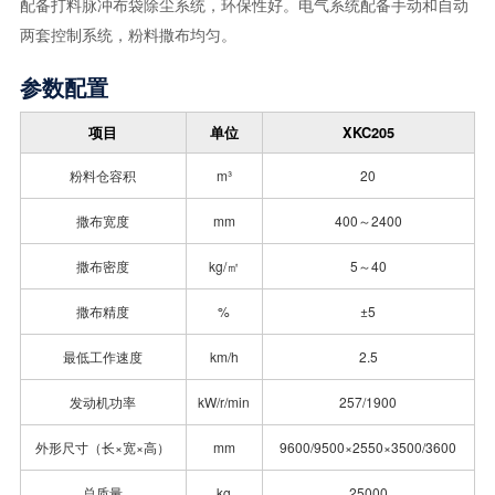
配备打料脉冲布袋除尘系统，环保性好。电气系统配备手动和自动
两套控制系统，粉料撒布均匀。
参数配置
项目
单位
XKC205
粉料仓容积
m³
20
撒布宽度
mm
400～2400
撒布密度
kg/㎡
5～40
撒布精度
%
±5
最低工作速度
km/h
2.5
发动机功率
kW/r/min
257/1900
外形尺寸（长×宽×高）
mm
9600/9500×2550×3500/3600
总质量
kg
25000