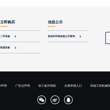
立即购买
信息公示
二手设备
机动车环保信息公开查询


租赁设备

律声明
广告法声明
徐工备件维权
合规举报入口
高端工程机械


