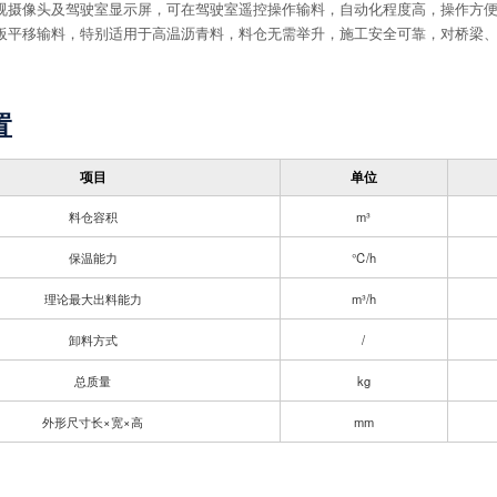
视摄像头及驾驶室显示屏，可在驾驶室遥控操作输料，自动化程度高，操作方
板平移输料，特别适用于高温沥青料，料仓无需举升，施工安全可靠，对桥梁
置
项目
单位
料仓容积
m³
保温能力
℃/h
理论最大出料能力
m³/h
卸料方式
/
总质量
kg
外形尺寸长×宽×高
mm