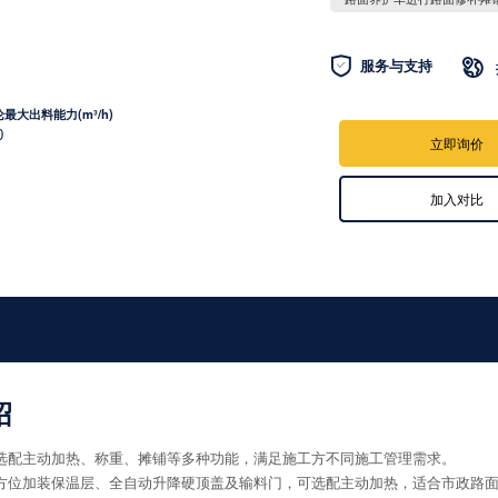

服务与支持

最大出料能力(m³/h)
0
立即询价
加入对比
绍
选配主动加热、称重、摊铺等多种功能，满足施工方不同施工管理需求。
方位加装保温层、全自动升降硬顶盖及输料门，可选配主动加热，适合市政路