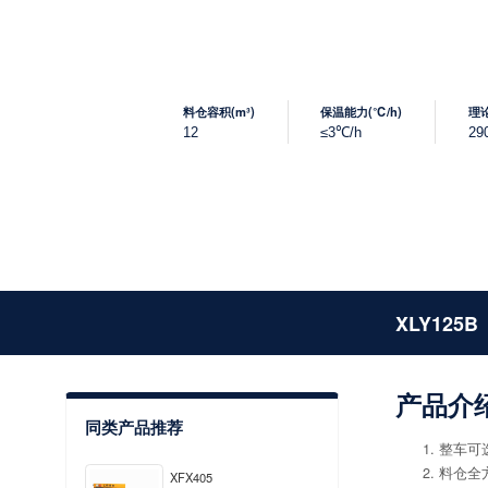
料仓容积(m³)
保温能力(℃/h)
理论
12
≤3℃/h
29
XLY125B
产品介
同类产品推荐
整车可
料仓全
XFX405