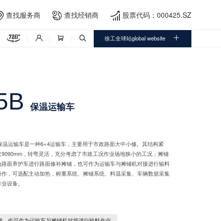
查找服务商
查找经销商
股票代码：000425.SZ





徐工全球站global website



5B
保温运输车
125B）保温运输车是一种6×4运输车，主要用于市政路面大中小修。其结构紧
9090mm，转弯灵活，充分考虑了市政工况作业场地狭小的工况；摊铺
为路面养护车进行路面修补摊铺，也可作为运输车与摊铺机对接进行输料
操作，可选配主动加热，称重系统、摊铺系统、料温采集、车辆数据采集
作业设备。
铺，也可作为运输车与摊铺机对接进行输料作业