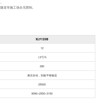
便。
、隧道等施工场合无限制。
XLY125B
12
≤3℃/h
290
液压自动，刮板平移输送
25000
9090×2550×3150