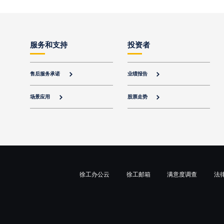
服务和支持
投资者
售后服务承诺
业绩报告


场景应用
股票走势


徐工办公云
徐工邮箱
满意度调查
法