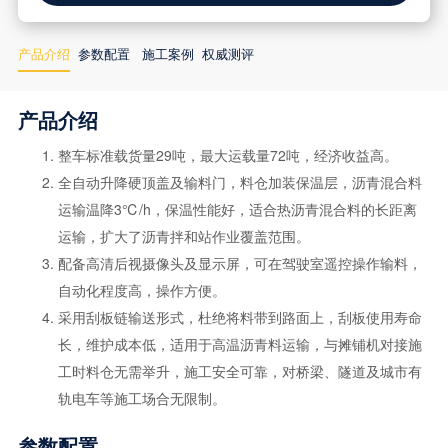
产品介绍
参数配置
施工案例
权威测评
产品介绍
整车标准载货量29吨，最大运载量72吨，经济收益高。
全自动升降硬顶盖及输料门，料仓加装保温层，沥青混合料
运输温降3℃/h，保温性能好，适合热沥青混合料的长距离
运输，扩大了沥青拌和站作业覆盖范围。
配备高清后视摄像头及显示屏，可在驾驶室遥控操作输料，
自动化程度高，操作方便。
采用刮板链输送形式，杜绝将料带到路面上，刮板使用寿命
长，维护成本低，适用于高温沥青料运输，与摊铺机对接施
工时料仓无需举升，施工安全可靠，对桥梁、隧道及城市有
轨电车等施工场合无限制。
参数配置