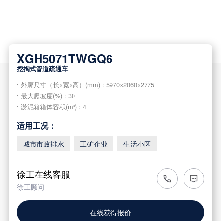
XGH5071TWGQ6
挖掏式管道疏通车
外廓尺寸（长×宽×高）(mm) : 5970×2060×2775
最大爬坡度(%) : 30
淤泥箱箱体容积(m³) : 4
适用工况：
城市市政排水
工矿企业
生活小区
徐工在线客服
徐工顾问
在线获得报价