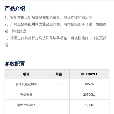
产品介绍
1、标配前推土铲后支腿和加长底盘，保证作业的稳定性；
2、川崎主泵搭配川崎大通径主阀和川崎大扭矩回转马达，性能稳
定、操控舒适；
3、德国进口林德行走马达和采埃孚桥箱，爬坡性能好，行驶更舒
适。
参数配置
项目
单位
XE210WLL
发动机额定功率
-
135kW
整机重量
-
20700kg
最大作业半径
-
12.6m