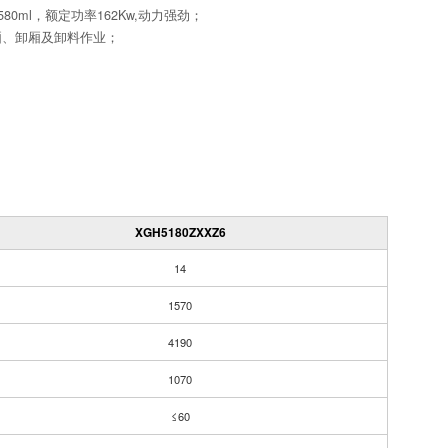
580ml，额定功率162Kw,动力强劲；
厢、卸厢及卸料作业；
XGH5180ZXXZ6
14
1570
4190
1070
≤60