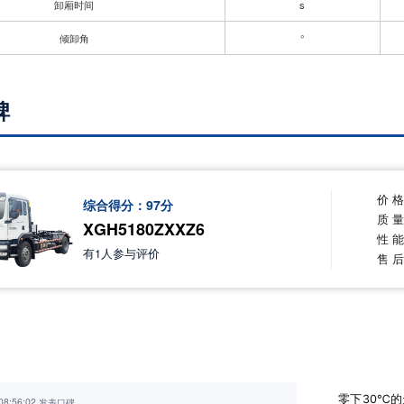
卸厢时间
s
倾卸角
°
碑
价 
综合得分：
97
分
质 
XGH5180ZXXZ6
性 
有
1
人参与评价
售 
零下30℃
 08:56:02 发表口碑