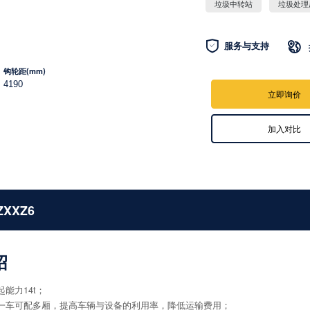
垃圾中转站
垃圾处理

服务与支持

钩轮距(mm)
4190
立即询价
加入对比
ZXXZ6
绍
起能力14t；
强，一车可配多厢，提高车辆与设备的利用率，降低运输费用；