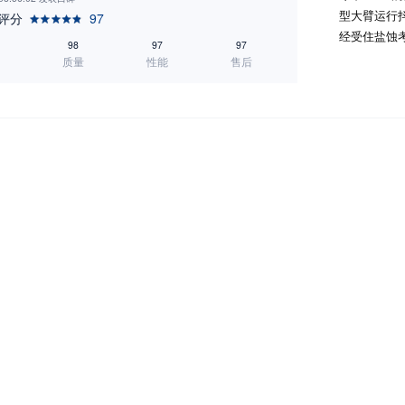
型大臂运行
评分
97
经受住盐蚀
98
97
97
质量
性能
售后