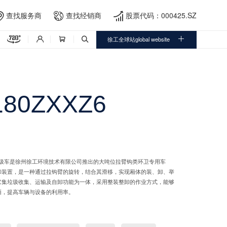
查找服务商
查找经销商
股票代码：000425.SZ





徐工全球站global website



80ZXXZ6
卸式垃圾车是徐州徐工环境技术有限公司推出的大吨位拉臂钩类环卫专用车
卸装置，是一种通过拉钩臂的旋转，结合其滑移，实现厢体的装、卸、举
它集垃圾收集、运输及自卸功能为一体，采用整装整卸的作业方式，能够
厢，提高车辆与设备的利用率。