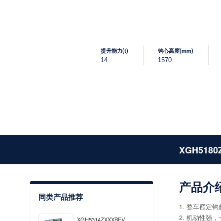
提升能力(t)
钩心高度(mm)
14
1570
XGH5180
产品介
同类产品推荐
1. 整车额定钩
2. 机动性
XGH5314ZXXXBEV