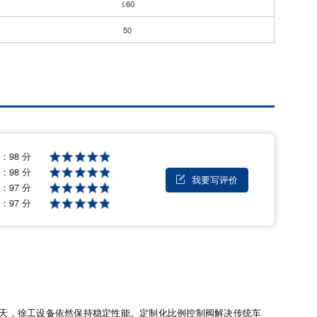
≤60
50
格：
98 分
量：
98 分
我要写评价

能：
97 分
后：
97 分
的天，徐工设备依然保持稳定性能。定制化比例控制阀解决传统车