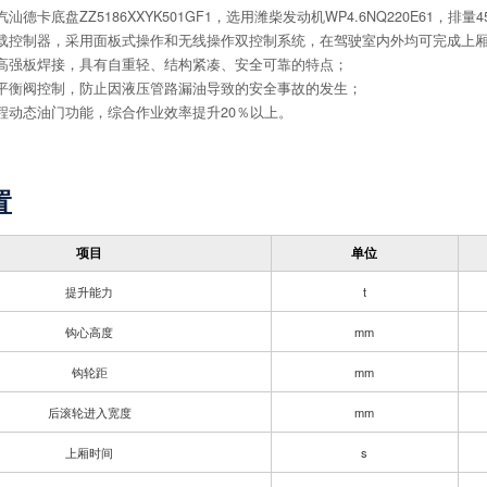
汽汕德卡底盘ZZ5186XXYK501GF1，选用潍柴发动机WP4.6NQ220E61，排量4
配车载控制器，采用面板式操作和无线操作双控制系统，在驾驶室内外均可完成上
采用高强板焊接，具有自重轻、结构紧凑、安全可靠的特点；
采用平衡阀控制，防止因液压管路漏油导致的安全事故的发生；
远程动态油门功能，综合作业效率提升20％以上。
置
项目
单位
提升能力
t
钩心高度
mm
钩轮距
mm
后滚轮进入宽度
mm
上厢时间
s