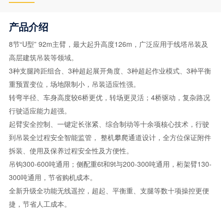
产品介绍
8节“U型” 92m主臂，最大起升高度126m，广泛应用于线塔吊装及
高层建筑吊装等领域。
3种支腿跨距组合、3种超起展开角度、3种超起作业模式、3种平衡
重预置变位，场地限制小，吊装适应性强。
转弯半径、车身高度较6桥更优，转场更灵活；4桥驱动，复杂路况
行驶适应能力超强。
起臂安全控制、一键定长张紧、综合制动等十余项核心技术，行驶
到吊装全过程安全智能监管， 整机攀爬通道设计，全方位保证附件
拆装、使用及保养过程安全性及方便性。
吊钩300-600吨通用；侧配重6t和9t与200-300吨通用，桁架臂130-
300吨通用，节省购机成本。
全新升级全功能无线遥控，超起、平衡重、支腿等数十项操控更便
捷，节省人工成本。