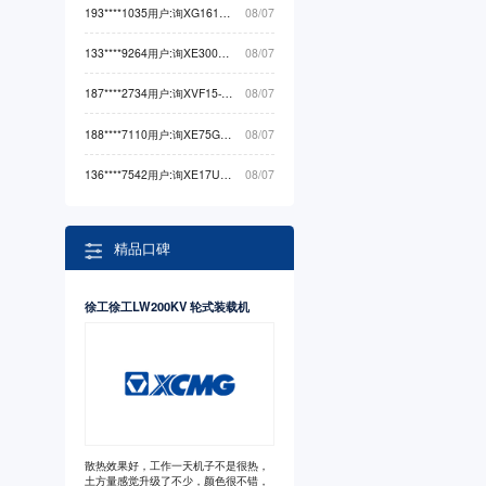
193****1035用户:询XG1614HA（-Li）高空作业机械最低价
08/07
133****9264用户:询XE300GP挖掘机械最低价
08/07
187****2734用户:询XVF15-PSB-C物料搬运最低价
08/07
188****7110用户:询XE75GA挖掘机械最低价
08/07
136****7542用户:询XE17U挖掘机械最低价
08/07
精品口碑
徐工徐工LW200KV 轮式装载机
散热效果好，工作一天机子不是很热，
土方量感觉升级了不少，颜色很不错，