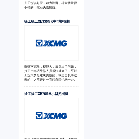
儿子也说好看，动力澎湃，斗齿质量很
不错的，挖石头也能抗。
徐工徐工XE335GK中型挖掘机
驾驶室宽敞，视野大，底盘出了问题，
打了个电话维修人员很快就来了，平时
工况大多是建筑类型的，我是当机手过
来的，之前开过一直想自己也来一台。
徐工徐工XE75GH小型挖掘机
在保证效率的同时感觉更省油，动力强