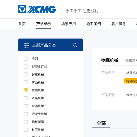
徐工徐工 助您成功
首页
场景应用
施工案例
客户服务
产品展示
全部产品分类

全部
挖掘机械
搜索到
智能化产品
产品类型
林业机
起重机械
特种挖
矿山机械
挖掘机械
产品类型
铁路挖
道路机械
铲运机械
混凝土机械
物料搬运
全部
桩工机械