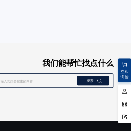
我们能帮忙找点什么
立即
询价
搜索
