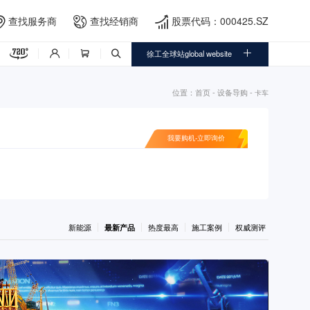
查找服务商
查找经销商
股票代码：000425.SZ





徐工全球站global website



位置：
首页
-
设备导购
-
卡车
我要购机-立即询价
新能源
最新产品
热度最高
施工案例
权威测评