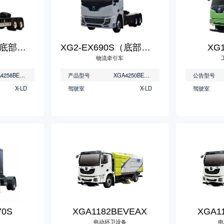
XG2-EX820S（底部换电）
XG2-EX690S（底部充电）
XG1
物流牵引车
XGA4258BEVWC2A
产品型号
XGA4250BEVWCD
公告型号
X-LD
驾驶室
X-LD
驾驶室
70S
XGA1182BEVEAX
XGA1
电动环卫设备
电