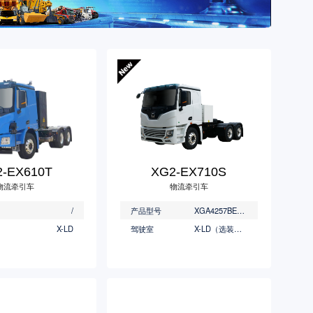
-EX610T
XG2-EX710S
物流牵引车
物流牵引车
/
产品型号
XGA4257BEVWC2/XGA4258BEVWC2
X-LD
驾驶室
X-LD（选装顶导流罩）