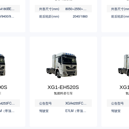
XGA4180BEVWASA
外形尺寸(mm)
8050×2550×3000
外形尺寸(mm
9000/9400/9800
前后轮距(mm)
2040/1860
前后轮距(mm
90S
XG1-EH520S
XG1
车
氢燃料牵引车
氢
XGA4253FCEVWC
公告型号
XGA4255FCEVWC
公告型号
E7LM（带顶导流罩）
驾驶室
E7LM（带顶导流罩）
驾驶室