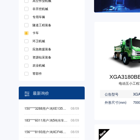
高空作业机械
非开挖机械
专用车辆
隧道工程装备
卡车
环卫机械
应急救援装备
资源钻采装备
农业机械
零部件
XGA3180B
电动五小工程
最新询价
公告型号
外形尺寸(mm)
150****3288用户:询XE135F挖掘机械最低价
08/09
183****6011用户:询5吨吊车起重机械最低价
08/09
156****8193用户:询XCF4612K物料搬运最低价
08/09