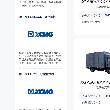
XGA5047XXY
儿子也说好看，动力澎湃，斗齿质量很
不错的，挖石头也能抗。
电动物流车
外观尺寸 (mm)
徐工徐工XE335GK中型挖掘机
前后轮距 (mm)
驾驶室宽敞，视野大，底盘出了问题，
打了个电话维修人员很快就来了，平时
工况大多是建筑类型的，我是当机手过
来的，之前开过一直想自己也来一台。
徐工徐工XE75GH小型挖掘机
XGA5049XXY
电动物流车
外观尺寸 (mm)
前后轮距 (mm)
在保证效率的同时感觉更省油，动力强