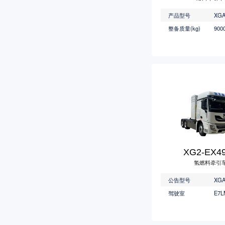
产品型号
整备质量(kg)
XG2-EX4
氢燃料牵引
公告型号
驾驶室