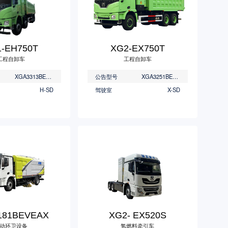
-EH750T
XG2-EX750T
工程自卸车
工程自卸车
XGA3313BEVWE2A
公告型号
XGA3251BEVWCA
H-SD
驾驶室
X-SD
181BEVEAX
XG2- EX520S
动环卫设备
氢燃料牵引车