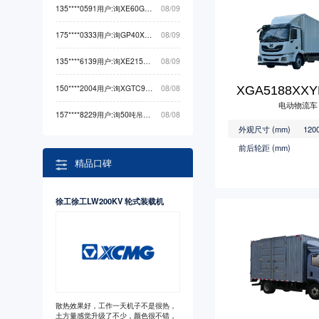
135****0591用户:询XE60G PRO挖掘机械最低价
08/09
175****0333用户:询GP40X2应急救援装备最低价
08/09
135****6139用户:询XE215GA挖掘机械最低价
08/09
150****2004用户:询XGTC95-E（电动）起重机械最低价
08/08
XGA5188XXY
电动物流车
157****8229用户:询50吨吊车起重机械最低价
08/08
外观尺寸 (mm)
前后轮距 (mm)
精品口碑
徐工徐工LW200KV 轮式装载机
散热效果好，工作一天机子不是很热，
土方量感觉升级了不少，颜色很不错，