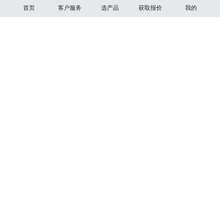
最大挖掘半径(mm) : 8575
立即询价
首页
客户服务
选产品
获取报价
我的
铲斗挖掘力(kN) : 45.8
点击按钮更改您的选择
XE220GS
额定输出功率(kW) : 129
最大挖掘半径(mm) : 12105
铲斗挖掘力(kN) : 119.5
立即询价
XE160GS
额定输出功率(kW) : 89
最大挖掘半径(mm) : 9840
铲斗挖掘力(kN) : 77
立即询价