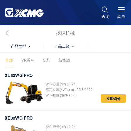

菜单
查询
挖掘机械
产品类型
产品二级


全部
VR看车
新品
新能源
XE85WG PRO
铲斗容量(m³) : 0.24
额定功率(kW/rpm) : 55.8/2200
铲斗挖掘力(kN) : 36
立即询价
XE80WG PRO
铲斗容量(m³) : 0.24