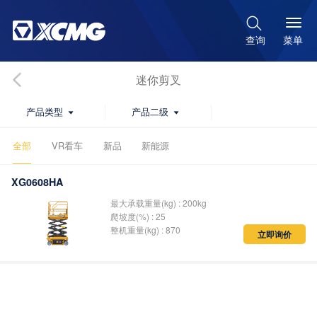

菜单
查询
迷你剪叉
产品类型
产品二级


全部
VR看车
新品
新能源
XG0608HA
最大承载重量(kg) : 200kg
爬坡度(%) : 25
整机重量(kg) : 870
立即询价