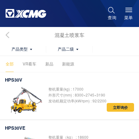

菜单
查询
混凝土喷浆车
产品类型
产品二级


全部
VR看车
新品
新能源
HPS30V
整机重量(kg) : 17000
外形尺寸(mm) : 8300×2745×3190
发动机额定功率(kW/rpm) : 92/2200
立即询价
HPS30VE
整机重量（kg） : 18600