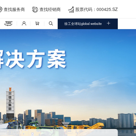
查找服务商
查找经销商
股票代码：000425.SZ





徐工全球站global website


