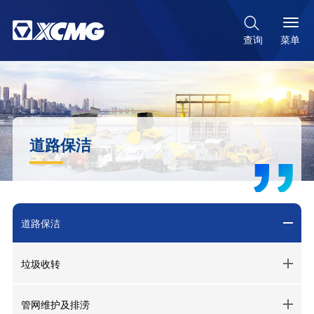

菜单
查询
道路保洁
道路保洁
垃圾收转
管网维护及排涝