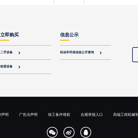
立即购买
信息公示
二手设备
机动车环保信息公开查询


租赁设备

律声明
广告法声明
徐工备件维权
合规举报入口
高端工程机械


