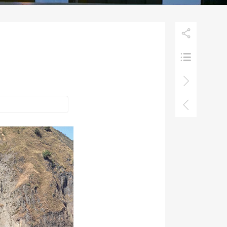



