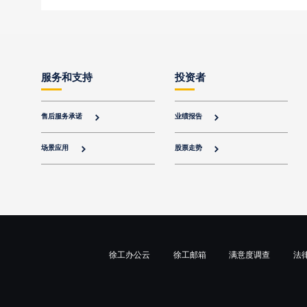
服务和支持
投资者
售后服务承诺
业绩报告


场景应用
股票走势


徐工办公云
徐工邮箱
满意度调查
法