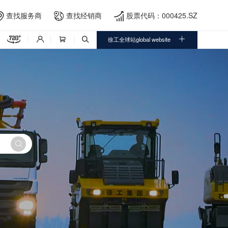
查找服务商
查找经销商
股票代码：000425.SZ





徐工全球站global website



