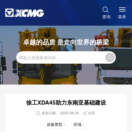

菜单
查询
卓越的品质 是走向世界的桥梁

徐工XDA45助力东南亚基础建设
发布日期： 2025-08-26
分享


设备类型：
区域：