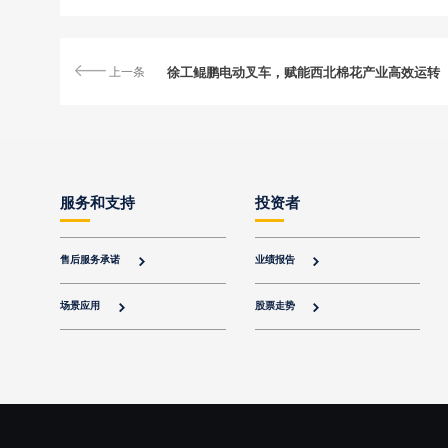
上一条
徐工鲲鹏电动叉车，赋能西北棉花产业高效运转
服务和支持
投资者
售后服务承诺
业绩报告


场景应用
股票走势

