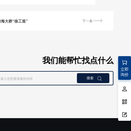
跨海大桥“徐工造”
下一条
我们能帮忙找点什么
立即
询价
搜索
