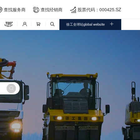
查找服务商
查找经销商
股票代码：000425.SZ





徐工全球站global website



