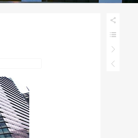



