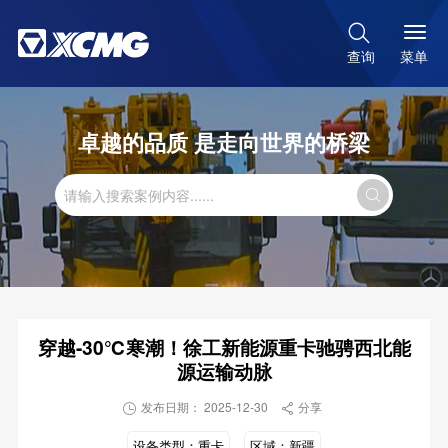

菜单
查询
卓越的品质 是走向世界的桥梁

穿越-30℃寒潮！徐工新能源重卡驰骋西北能
源运输动脉
发布日期： 2025-12-30
分享


设备类型：
重卡
区域：
新疆