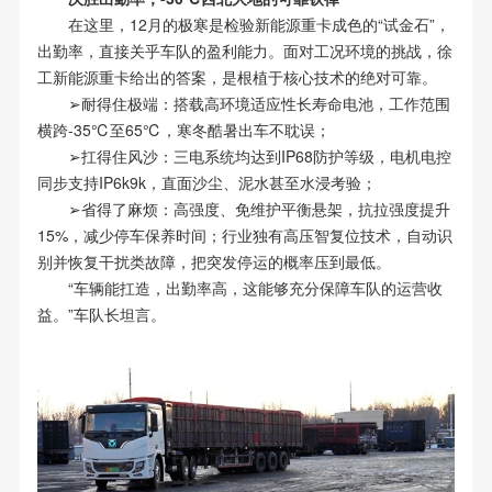
在这里，12月的极寒是检验新能源重卡成色的“试金石”，
出勤率，直接关乎车队的盈利能力。面对工况环境的挑战，徐
工新能源重卡给出的答案，是根植于核心技术的绝对可靠。
➢耐得住极端：搭载高环境适应性长寿命电池，工作范围
横跨-35℃至65℃，寒冬酷暑出车不耽误；
➢扛得住风沙：三电系统均达到IP68防护等级，电机电控
同步支持IP6k9k，直面沙尘、泥水甚至水浸考验；
➢省得了麻烦：高强度、免维护平衡悬架，抗拉强度提升
15%，减少停车保养时间；行业独有高压智复位技术，自动识
别并恢复干扰类故障，把突发停运的概率压到最低。
“车辆能扛造，出勤率高，这能够充分保障车队的运营收
益。”车队长坦言。