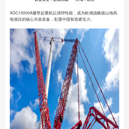
XGC15000A履带起重机以强悍性能，成为欧洲战略级山地风
电项目的核心吊装装备，彰显中国智造硬实力。