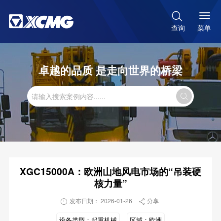

菜单
查询
卓越的品质 是走向世界的桥梁

XGC15000A：欧洲山地风电市场的“吊装硬
核力量”
发布日期： 2026-01-26
分享


设备类型：
起重机械
区域：
欧洲