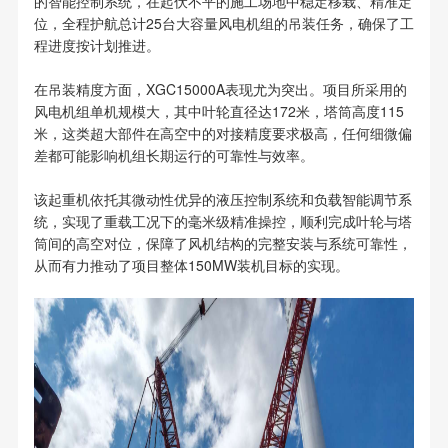
的智能控制系统，在起伏不平的施工场地中稳定移栽、精准定
位，全程护航总计25台大容量风电机组的吊装任务，确保了工
程进度按计划推进。
在吊装精度方面，XGC15000A表现尤为突出。项目所采用的
风电机组单机规模大，其中叶轮直径达172米，塔筒高度115
米，这类超大部件在高空中的对接精度要求极高，任何细微偏
差都可能影响机组长期运行的可靠性与效率。
该起重机依托其微动性优异的液压控制系统和负载智能调节系
统，实现了重载工况下的毫米级精准操控，顺利完成叶轮与塔
筒间的高空对位，保障了风机结构的完整安装与系统可靠性，
从而有力推动了项目整体150MW装机目标的实现。