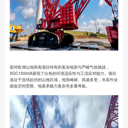
面对欧洲山地风电项目特有的复杂地形与严峻气候挑战，
XGC15000A展现了出色的环境适应性与工况应对能力。项目
选址于连绵起伏的山地区域，地形崎岖、风速多变，吊装作业
面临空间受限、地基承载力复杂等多重考验。