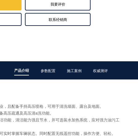
我要评价
联系经销商
产品介绍
参数配置
施工案例
权威测评
作业，且配备手持高压喷枪，可用于清洗墙面、露台及地面。
备高压疏通及高压清a洗功能。
清洁功能，清洁能力强且节水，并可选装水加热系统，应对强力油污工
员可实时掌握车辆状态。同时配置无线遥控功能，操作方便、轻松。