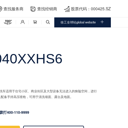
查找服务商
查找经销商
股票代码：000425.SZ





徐工全球站global website



040XXHS6
疏通清洗车适用于住宅小区、商业街区及大型设备无法进入的狭隘空间，进行
且配备手持高压喷枪，可用于清洗墙面、露台及地面。
拨打400-110-9999