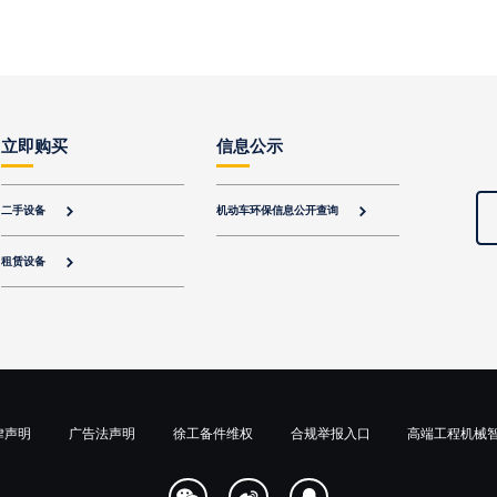
立即购买
信息公示
二手设备
机动车环保信息公开查询


租赁设备

律声明
广告法声明
徐工备件维权
合规举报入口
高端工程机械