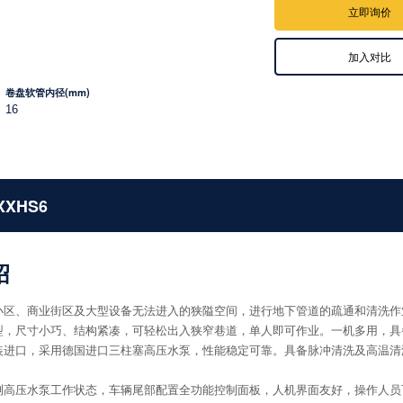
立即询价
加入对比
卷盘软管内径(mm)
16
XXHS6
绍
宅小区、商业街区及大型设备无法进入的狭隘空间，进行地下管道的疏通和清洗
车型，尺寸小巧、结构紧凑，可轻松出入狭窄巷道，单人即可作业。一机多用，具
原装进口，采用德国进口三柱塞高压水泵，性能稳定可靠。具备脉冲清洗及高温
监测高压水泵工作状态，车辆尾部配置全功能控制面板，人机界面友好，操作人