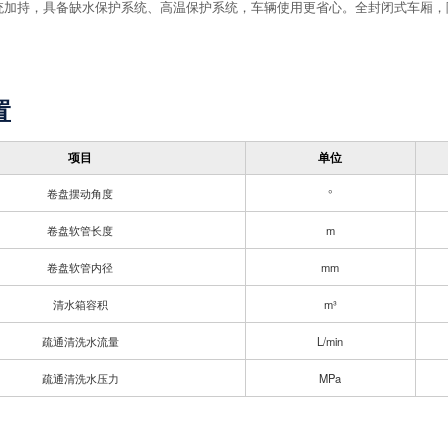
系统加持，具备缺水保护系统、高温保护系统，车辆使用更省心。全封闭式车厢
置
项目
单位
卷盘摆动角度
°
卷盘软管长度
m
卷盘软管内径
mm
清水箱容积
m³
疏通清洗水流量
L/min
疏通清洗水压力
MPa