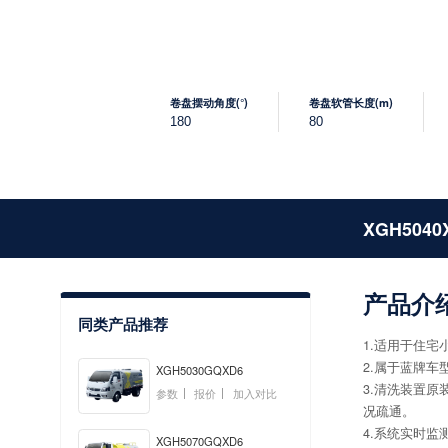
卷盘摆动角度(°)
卷盘软管长度(m)
180
80
XGH5040
产品介
同类产品推荐
1.适用于住
2.属于蓝牌
XGH5030GQXD6
3.清洗装置
参数
报价
加入对比
况疏通。
4.系统实时
XGH5070GQXD6