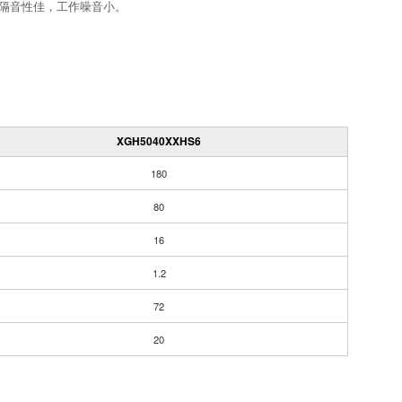
，隔音性佳，工作噪音小。
XGH5040XXHS6
180
80
16
1.2
72
20