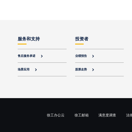
服务和支持
投资者
售后服务承诺
业绩报告


场景应用
股票走势


徐工办公云
徐工邮箱
满意度调查
法