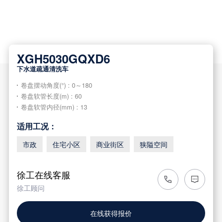
XGH5030GQXD6
下水道疏通清洗车
卷盘摆动角度(°) : 0～180
卷盘软管长度(m) : 60
卷盘软管内径(mm) : 13
适用工况：
市政
住宅小区
商业街区
狭隘空间
徐工在线客服
徐工顾问
在线获得报价