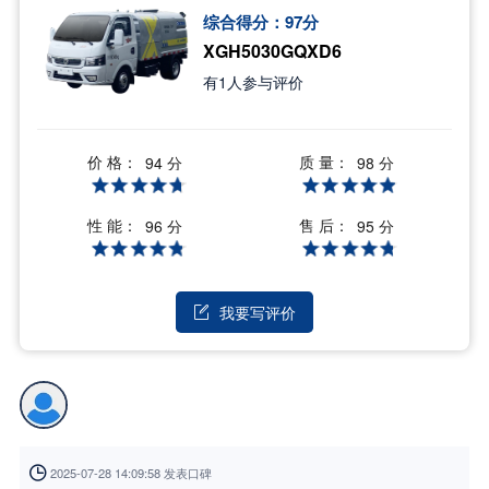
综合得分：
97
分
XGH5030GQXD6
有
1
人参与评价
价 格：
质 量：
94 分
98 分
性 能：
售 后：
96 分
95 分
我要写评价


2025-07-28 14:09:58 发表口碑