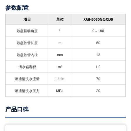
参数配置
项目
单位
XGH5030GQXD6
卷盘摆动角度
°
0～180
卷盘软管长度
m
60
卷盘软管内径
mm
13
清水箱容积
m³
1.0
疏通清洗水流量
L/min
70
疏通清洗水压力
MPa
20
产品口碑