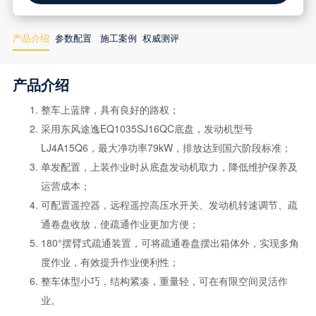
产品介绍
参数配置
施工案例
权威测评
产品介绍
整车上蓝牌，具有良好的路权；
采用东风途逸EQ1035SJ16QC底盘，发动机型号
LJ4A15Q6，最大净功率79kW，排放达到国六阶段标准；
单发配置，上装作业时从底盘发动机取力，降低维护保养及
运营成本；
可配置遥控器，远程遥控高压水开关、发动机转速调节、疏
通卷盘收放，使疏通作业更加方便；
180°摆臂式疏通装置，可将疏通卷盘摆出箱体外，实现多角
度作业，有效提升作业便利性；
整车体型小巧，结构紧凑，重量轻，可在有限空间灵活作
业。