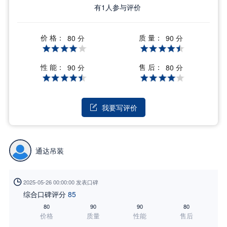
有
1
人参与评价
价 格：
质 量：
80 分
90 分
性 能：
售 后：
90 分
80 分
我要写评价

通达吊装

2025-05-26 00:00:00 发表口碑
综合口碑评分
85
80
90
90
80
价格
质量
性能
售后