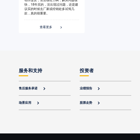
快，18年买的，没出现过问题，还是建
议买的时候去厂家或经销处多试驾几
款，真的很重要。
查看更多

服务和支持
投资者
售后服务承诺
业绩报告


场景应用
股票走势

