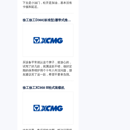
下去是小油门，松开是加油，基本没有
卡顿和延迟。
徐工徐工D360(标准型)履带式推土机
买设备平常就认这个牌子，挺放心的，
试驾了好几款，就属这款不错，做好定
期的保养维护用个十年八年没问题，朋
友建议买了这一款，希望不要辜负我。
徐工徐工XC958 III轮式装载机
动作连贯，售后很给力啊，解决问题很