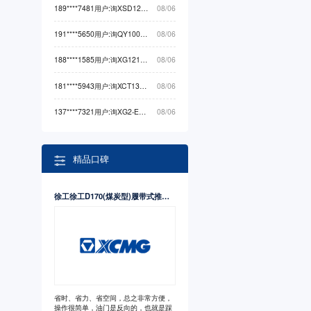
189****7481用户:询XSD1200非开挖机械最低价
08/06
191****5650用户:询QY100K5C起重机械最低价
08/06
188****1585用户:询XG1212HA（-Li）高空作业机械最低价
08/06
181****5943用户:询XCT130G5-1（标准版）起重机械最低价
08/06
137****7321用户:询XG2-EX710S卡车最低价
08/06
精品口碑
徐工徐工D170(煤炭型)履带式推土机
省时、省力、省空间，总之非常方便，
操作很简单，油门是反向的，也就是踩