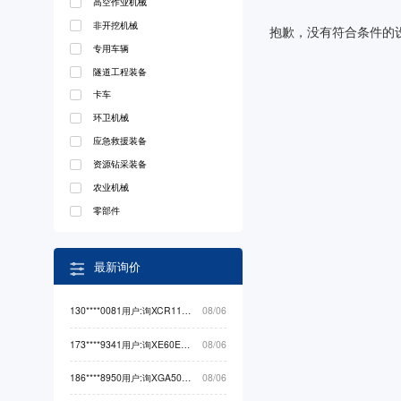
高空作业机械
非开挖机械
抱歉，没有符合条件的
专用车辆
隧道工程装备
卡车
环卫机械
应急救援装备
资源钻采装备
农业机械
零部件
最新询价
130****0081用户:询XCR110L5起重机械最低价
08/06
173****9341用户:询XE60EV挖掘机械最低价
08/06
186****8950用户:询XGA5049XXYBEVEA3卡车最低价
08/06