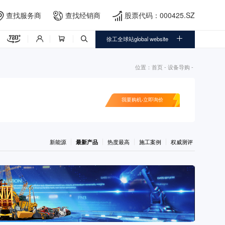
查找服务商
查找经销商
股票代码：000425.SZ





徐工全球站global website



位置：
首页
-
设备导购
-
我要购机-立即询价
新能源
最新产品
热度最高
施工案例
权威测评