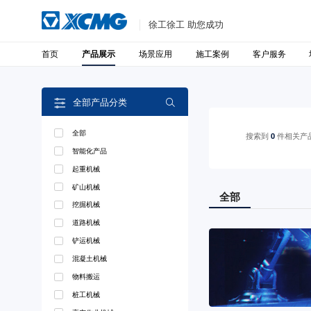
徐工徐工 助您成功
首页
场景应用
施工案例
客户服务
产品展示
全部产品分类

全部
搜索到
0
件相关产
智能化产品
起重机械
矿山机械
全部
挖掘机械
道路机械
铲运机械
混凝土机械
物料搬运
桩工机械