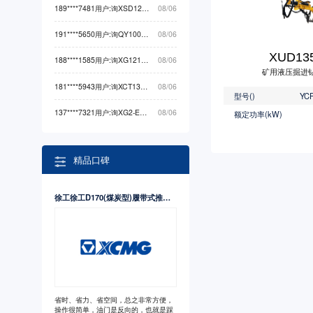
189****7481用户:询XSD1200非开挖机械最低价
08/06
191****5650用户:询QY100K5C起重机械最低价
08/06
XUD13
188****1585用户:询XG1212HA（-Li）高空作业机械最低价
08/06
矿用液压掘进
181****5943用户:询XCT130G5-1（标准版）起重机械最低价
08/06
型号()
YCF
137****7321用户:询XG2-EX710S卡车最低价
08/06
额定功率(kW)
精品口碑
徐工徐工D170(煤炭型)履带式推土机
省时、省力、省空间，总之非常方便，
操作很简单，油门是反向的，也就是踩