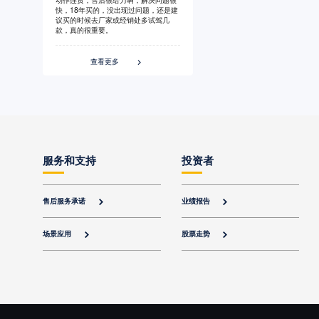
快，18年买的，没出现过问题，还是建
议买的时候去厂家或经销处多试驾几
款，真的很重要。
查看更多

服务和支持
投资者
售后服务承诺
业绩报告


场景应用
股票走势

