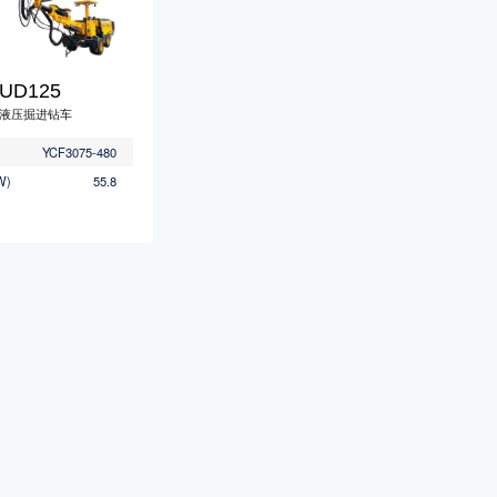
UD125
液压掘进钻车
YCF3075-480
W)
55.8