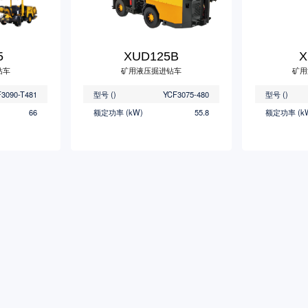
5
XUD125B
X
钻车
矿用液压掘进钻车
矿用
3090-T481
型号 ()
YCF3075-480
型号 ()
66
额定功率 (kW)
55.8
额定功率 (k