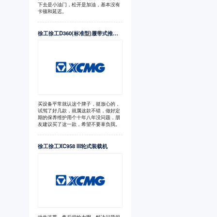
下去是小油门，松开是加油，基本没有
卡顿和延迟。
徐工徐工D360(标准型)履带式推土机
买设备平常就认这个牌子，挺放心的，
试驾了好几款，就属这款不错，做好定
期的保养维护用个十年八年没问题，朋
友建议买了这一款，希望不要辜负我。
徐工徐工XC958 III轮式装载机
动作连贯，售后很给力啊，解决问题很