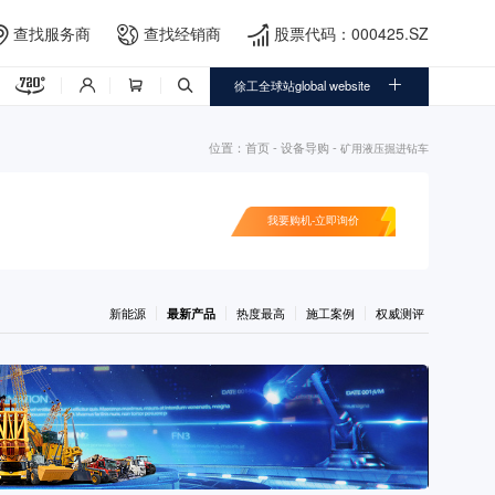
查找服务商
查找经销商
股票代码：000425.SZ





徐工全球站global website



位置：
首页
-
设备导购
-
矿用液压掘进钻车
我要购机-立即询价
新能源
最新产品
热度最高
施工案例
权威测评