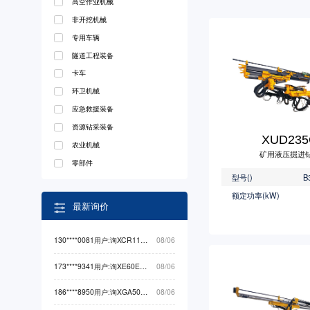
高空作业机械
非开挖机械
专用车辆
隧道工程装备
卡车
环卫机械
应急救援装备
资源钻采装备
XUD235
农业机械
矿用液压掘进
零部件
型号()
B
额定功率(kW)
最新询价
130****0081用户:询XCR110L5起重机械最低价
08/06
173****9341用户:询XE60EV挖掘机械最低价
08/06
186****8950用户:询XGA5049XXYBEVEA3卡车最低价
08/06