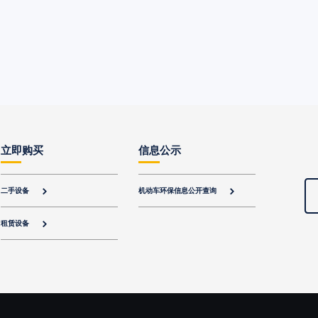
立即购买
信息公示
二手设备
机动车环保信息公开查询


租赁设备
