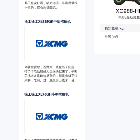
儿子也说好看，动力澎湃，斗齿质量很
不错的，挖石头也能抗。
XC988-H
电动/混动装
徐工徐工XE335GK中型挖掘机
额定载荷(kg)
斗容(m³)
驾驶室宽敞，视野大，底盘出了问题，
打了个电话维修人员很快就来了，平时
工况大多是建筑类型的，我是当机手过
来的，之前开过一直想自己也来一台。
徐工徐工XE75GH小型挖掘机
在保证效率的同时感觉更省油，动力强