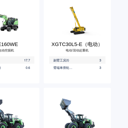
E160WE
XGTC30L5-E（电动）
电动挖掘机
电动/混动起重机
17.7
副臂工况(t)
3
)
0.6
臂端单滑轮工况(t)
3