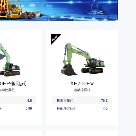
70EP拖电式
XE700EV
电动挖掘机
电动挖掘机
8.8
机器重量(t)
76.2
)
5.98
标配斗容(m³)
4.5