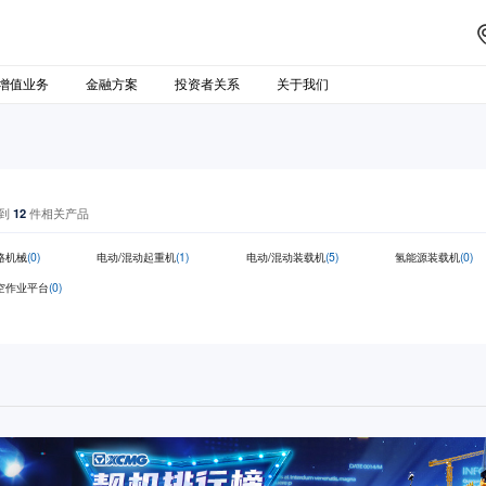
增值业务
金融方案
投资者关系
关于我们
到
12
件相关产品
路机械
(0)
电动/混动起重机
(1)
电动/混动装载机
(5)
氢能源装载机
(0)
空作业平台
(0)