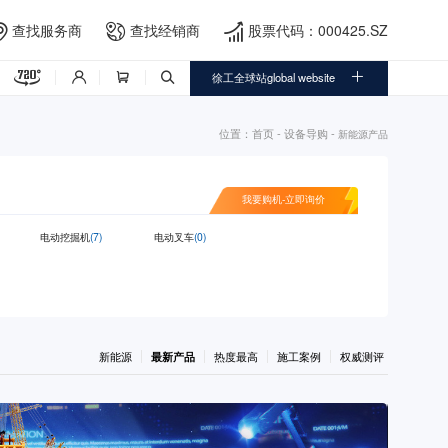
查找服务商
查找经销商
股票代码：000425.SZ





徐工全球站global website



位置：
首页
-
设备导购
-
新能源产品
我要购机-立即询价
电动挖掘机
(7)
电动叉车
(0)
新能源
最新产品
热度最高
施工案例
权威测评