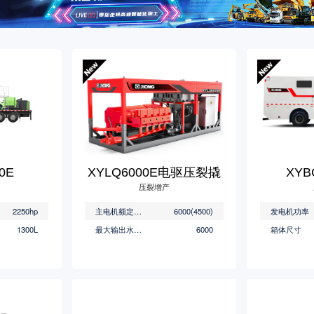
0E
XYLQ6000E电驱压裂撬
XY
压裂增产
2250hp
主电机额定功率(HP/kW)
6000(4500)
发电机功率
1300L
最大输出水马力(HP)
6000
箱体尺寸