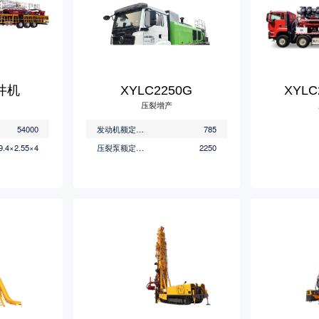
修井机
XYLC2250G
XYL
压裂增产
54000
发动机额定功率(KW)
785
9.4×2.55×4
压裂泵额定功率(HP)
2250