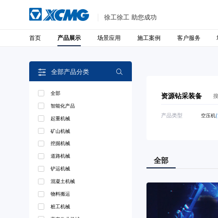
徐工徐工 助您成功
首页
场景应用
施工案例
客户服务
产品展示
全部产品分类

全部
资源钻采装备
智能化产品
产品类型
空压机
(
起重机械
矿山机械
挖掘机械
道路机械
全部
铲运机械
混凝土机械
物料搬运
桩工机械