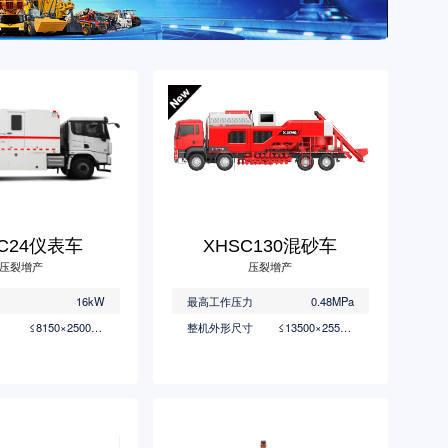
BC24仪表车
XHSC130混砂车
压裂增产
压裂增产
16kW
最高工作压力
0.48MPa
≤8150×2500×3215mm
整机外形尺寸
≤13500×2550×4000