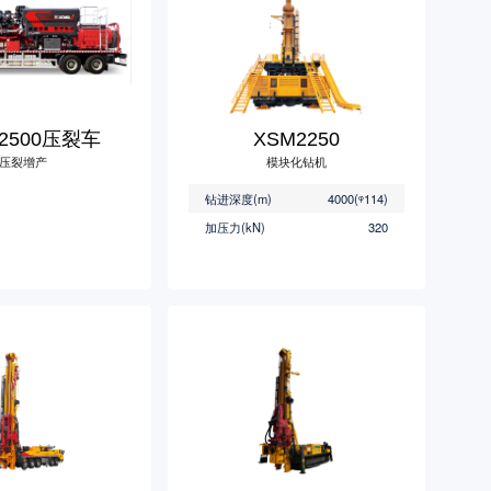
C2500压裂车
XSM2250
压裂增产
模块化钻机
钻进深度(m)
4000(
ᵠ
114)
加压力(kN)
320