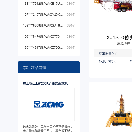
136****7542用户:询XE17U挖掘机械最低价
08/07
137****2407用户:询QY25K5D起重机械最低价
08/07
139****6608用户:询XGA16ACK（-Li）高空作业机械最低价
08/07
199****5470用户:询XGT7020-10S1起重机械最低价
08/07
XJ1350
压裂增产
180****4817用户:询XE75GA挖掘机械最低价
08/07
整车质量(kg)
外形尺寸(m)
1
精品口碑
徐工徐工LW200KV 轮式装载机
散热效果好，工作一天机子不是很热，
土方量感觉升级了不少，颜色很不错，