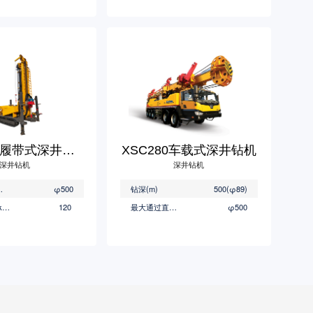
XSL360B履带式深井钻机
XSC280车载式深井钻机
深井钻机
深井钻机
(mm)
φ500
钻深(m)
500(φ89)
最大进给力(kN)
120
最大通过直径(mm)
φ500