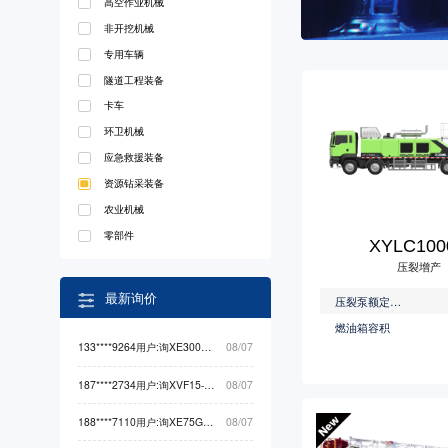
高空作业机械
非开挖机械
专用车辆
隧道工程装备
卡车
环卫机械
应急救援装备
资源钻采装备
农业机械
零部件
XYLC100
压裂增产
最新询价
压裂泵额定功率
燃油箱容积
133****9264用户:询XE300GP挖掘机械最低价
08/07
187****2734用户:询XVF15-PSB-C物料搬运最低价
08/07
188****7110用户:询XE75GA挖掘机械最低价
08/07