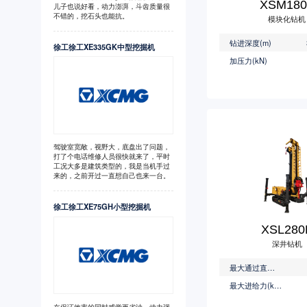
XSM180
儿子也说好看，动力澎湃，斗齿质量很
不错的，挖石头也能抗。
模块化钻机
钻进深度(m)
徐工徐工XE335GK中型挖掘机
加压力(kN)
驾驶室宽敞，视野大，底盘出了问题，
打了个电话维修人员很快就来了，平时
工况大多是建筑类型的，我是当机手过
来的，之前开过一直想自己也来一台。
徐工徐工XE75GH小型挖掘机
XSL280
深井钻机
最大通过直径(mm)
最大进给力(kN)
在保证效率的同时感觉更省油，动力强