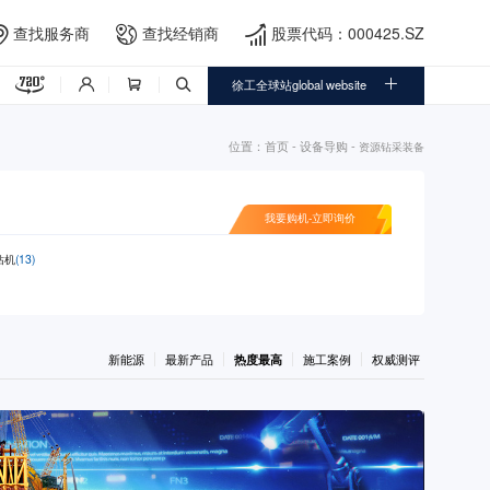
查找服务商
查找经销商
股票代码：000425.SZ





徐工全球站global website



位置：
首页
-
设备导购
-
资源钻采装备
我要购机-立即询价
钻机
(13)
新能源
最新产品
热度最高
施工案例
权威测评