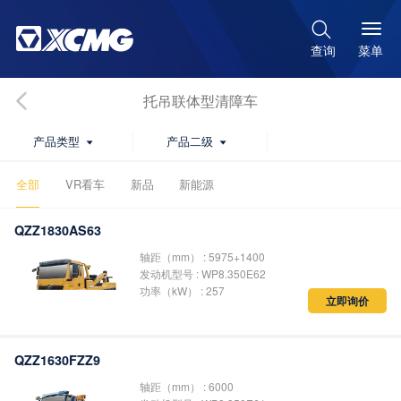

菜单
查询
托吊联体型清障车
产品类型
产品二级


全部
VR看车
新品
新能源
QZZ1830AS63
轴距（mm） : 5975+1400
发动机型号 : WP8.350E62
功率（kW） : 257
立即询价
QZZ1630FZZ9
轴距（mm） : 6000