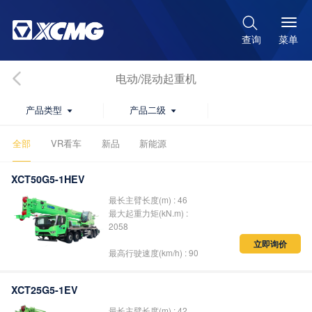

菜单
查询
电动/混动起重机
产品类型
产品二级


全部
VR看车
新品
新能源
XCT50G5-1HEV
最长主臂长度(m) : 46
最大起重力矩(kN.m) :
2058
立即询价
最高行驶速度(km/h) : 90
XCT25G5-1EV
最长主臂长度(m) : 42