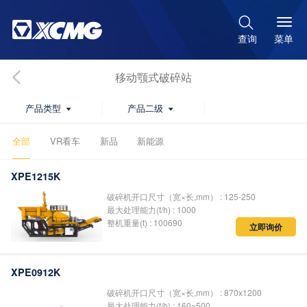

菜单
查询
移动颚式破碎站
产品类型
产品二级


全部
VR看车
新品
新能源
XPE1215K
破碎机开口尺寸（宽×长,mm） : 125-250
最大处理能力(t/h) : 1000
整机重量(t) : 100690
立即询价
XPE0912K
破碎机开口尺寸（宽×长,mm） : 870x1200
最大处理能力(t/h) : 160~500