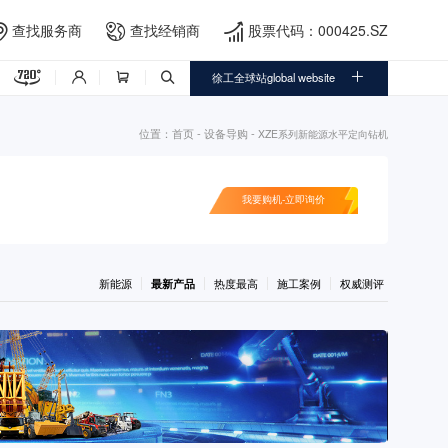
查找服务商
查找经销商
股票代码：000425.SZ





徐工全球站global website



位置：
首页
-
设备导购
-
XZE系列新能源水平定向钻机
我要购机-立即询价
新能源
最新产品
热度最高
施工案例
权威测评