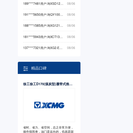
189****7481用户:询XSD1200非开挖机械最低价
08/06
191****5650用户:询QY100K5C起重机械最低价
08/06
188****1585用户:询XG1212HA（-Li）高空作业机械最低价
08/06
181****5943用户:询XCT130G5-1（标准版）起重机械最低价
08/06
137****7321用户:询XG2-EX710S卡车最低价
08/06
精品口碑
徐工徐工D170(煤炭型)履带式推土机
省时、省力、省空间，总之非常方便，
操作很简单，油门是反向的，也就是踩