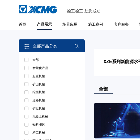
徐工徐工 助您成功
首页
场景应用
施工案例
客户服务
产品展示
全部产品分类

全部
XZE系列新能源水
智能化产品
起重机械
矿山机械
全部
挖掘机械
道路机械
铲运机械
混凝土机械
物料搬运
桩工机械