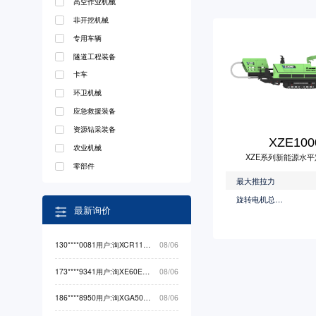
高空作业机械
非开挖机械
专用车辆
隧道工程装备
卡车
环卫机械
应急救援装备
资源钻采装备
XZE100
农业机械
XZE系列新能源水
零部件
最大推拉力
旋转电机总功率(kW)
最新询价
130****0081用户:询XCR110L5起重机械最低价
08/06
173****9341用户:询XE60EV挖掘机械最低价
08/06
186****8950用户:询XGA5049XXYBEVEA3卡车最低价
08/06