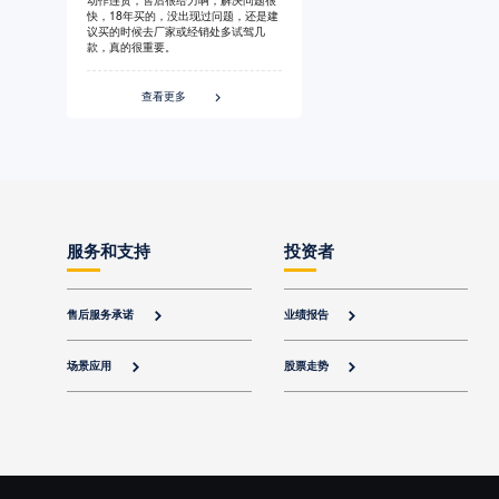
快，18年买的，没出现过问题，还是建
议买的时候去厂家或经销处多试驾几
款，真的很重要。
查看更多

服务和支持
投资者
售后服务承诺
业绩报告


场景应用
股票走势

