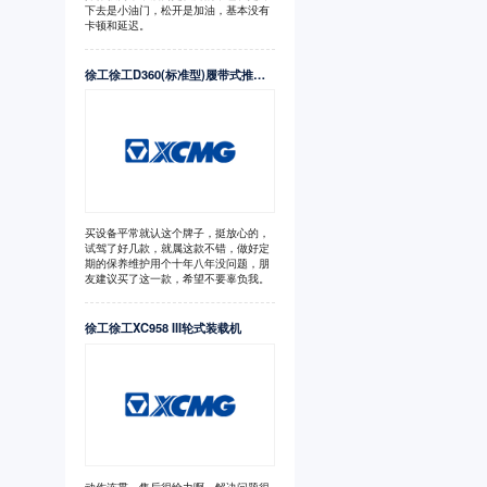
下去是小油门，松开是加油，基本没有
卡顿和延迟。
徐工徐工D360(标准型)履带式推土机
买设备平常就认这个牌子，挺放心的，
试驾了好几款，就属这款不错，做好定
期的保养维护用个十年八年没问题，朋
友建议买了这一款，希望不要辜负我。
徐工徐工XC958 III轮式装载机
动作连贯，售后很给力啊，解决问题很