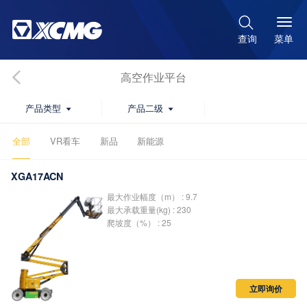

菜单
查询
高空作业平台
产品类型
产品二级


全部
VR看车
新品
新能源
XGA17ACN
最大作业幅度（m） : 9.7
最大承载重量(kg) : 230
爬坡度（%） : 25
立即询价