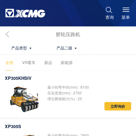

菜单
查询
胶轮压路机
产品类型
产品二级


全部
VR看车
新品
新能源
XP305KHSIV
最小转弯半径(mm) : 8100
压实宽度(mm) : 2750
理论爬坡能力(%) : 25
立即询价
XP305S
最小转弯半径(mm) : 7900