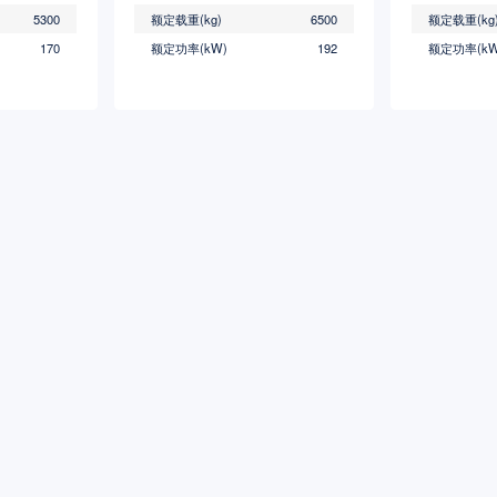
5300
额定载重(kg)
6500
额定载重(kg
170
额定功率(kW)
192
额定功率(kW