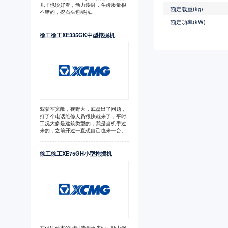
儿子也说好看，动力澎湃，斗齿质量很
额定载重(kg)
不错的，挖石头也能抗。
额定功率(kW)
徐工徐工XE335GK中型挖掘机
驾驶室宽敞，视野大，底盘出了问题，
打了个电话维修人员很快就来了，平时
工况大多是建筑类型的，我是当机手过
来的，之前开过一直想自己也来一台。
徐工徐工XE75GH小型挖掘机
在保证效率的同时感觉更省油，动力强