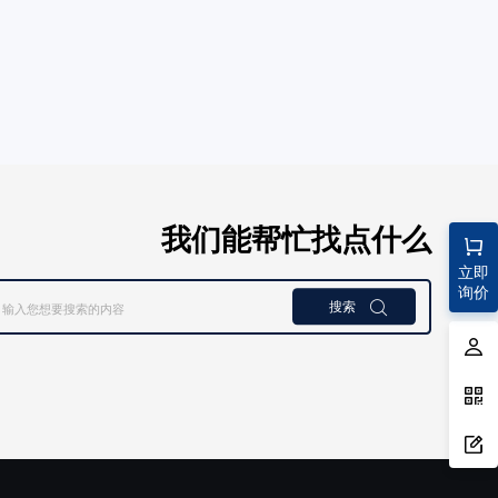
我们能帮忙找点什么
立即
询价
搜索
