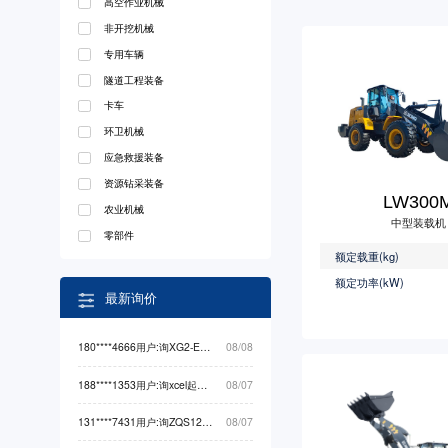
高空作业机械
非开挖机械
专用车辆
隧道工程装备
卡车
环卫机械
应急救援装备
资源钻采装备
LW300
农业机械
中型装载机
零部件
额定载重(kg)
额定功率(kW)
最新询价
180****4666用户:询XG2-EX710S卡车最低价
08/08
188****1353用户:询xcel起重机械最低价
08/07
131****7431用户:询ZQS125-5起重机械最低价
08/07