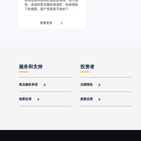
劲，承诺的售后服务很满意，机身增加
了防撞梁，国产里面算不错的了
查看更多

服务和支持
投资者
售后服务承诺
业绩报告


场景应用
股票走势

