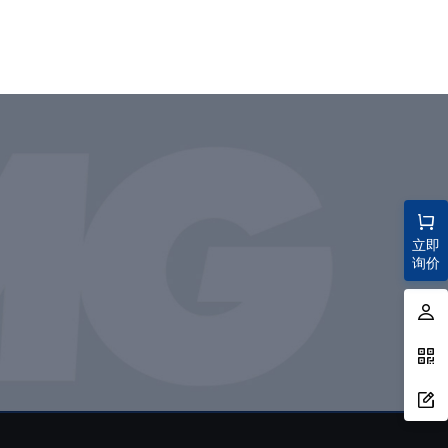
立即
询价