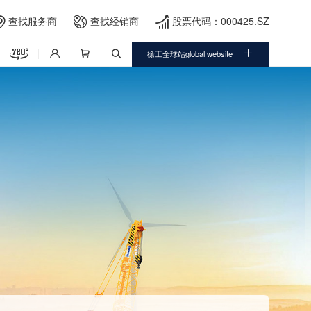
查找服务商
查找经销商
股票代码：000425.SZ





徐工全球站global website


