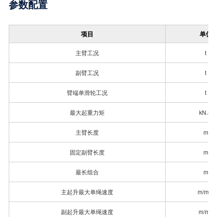
参数配置
项目
单位
主臂工况
t
副臂工况
t
臂端单滑轮工况
t
最大起重力矩
kN.m
主臂长度
m
固定副臂长度
m
最长组合
m
主起升最大单绳速度
m/min
副起升最大单绳速度
m/min