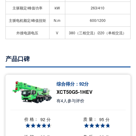
主驱额定/峰值功率
kW
263/410
主驱电机额定/峰值扭矩
N.m
600/1200
外接电源电压
V
380（三相交流）/220（单相交流）
产品口碑
综合得分：
92
分
XCT50G5-1HEV
有
4
人参与评价
价 格：
质 量：
92 分
95 分