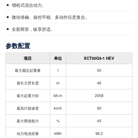
增程式混合动力。
微动准确、操控平稳、多动作任意复合。
全新两室，纵享舒适。
参数配置
项目
单位
XCT50G5-1 HEV
最大额定起重量
t
50
最长主臂长度
m
46
最大起重力矩
kN.m
2058
最高行驶速度
km/h
90
最大爬坡能力
%
45
动力电池容量
kWh
96.2