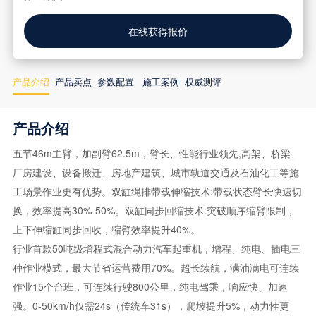
在线获得报价
产品介绍
产品卖点
参数配置
施工案例
权威测评
产品介绍
五节46m主臂，加副臂62.5m，臂长、性能行业领先,高架、桥梁、
厂房建设、设备搬迁、房地产建筑、城市轨道交通及石油化工等施
工场景作业更有优势。双缸绳排带载伸缩技术:带载状态臂长快速切
换，效率提高30%-50%。双缸同步回缩技术:突破顺序缩臂限制，
上下伸缩缸同步回收，缩臂效率提升40%。
行业首款50吨级增程式混合动力汽车起重机，增程、纯电、插电三
种作业模式，最大节省运营费用70%。超长续航，满油满电可连续
作业15个台班，可连续行驶800公里，纯电驾乘，响应快、加速
强。0-50km/h仅需24s（传统车31s），爬坡提升5%，动力性更