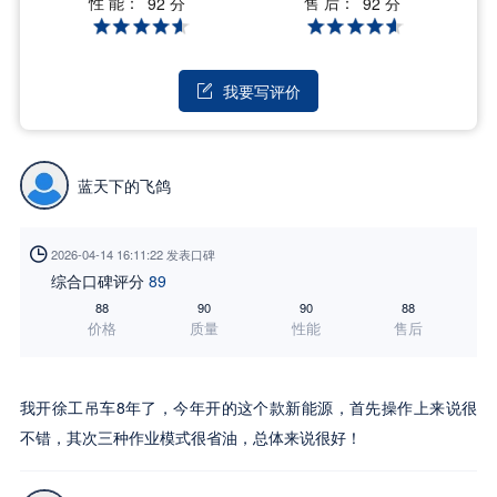
性 能：
售 后：
92 分
92 分
我要写评价

蓝天下的飞鸽

2026-04-14 16:11:22 发表口碑
综合口碑评分
89
88
90
90
88
价格
质量
性能
售后
我开徐工吊车8年了，今年开的这个款新能源，首先操作上来说很
不错，其次三种作业模式很省油，总体来说很好！