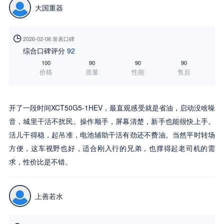
大国重器

2026-02-06 发表口碑
综合口碑评分
92
100
90
90
90
价格
质量
性能
售后
开了一段时间XCT50G5-1HEV，最直观感受就是省油，启动没啥噪
音，城里干活不扰民。操作顺手，屏幕清楚，新手也能很快上手。
活儿干得稳，起吊准，电池辅助干活有劲还不费油。当然平时转场
方便，这车视野也好，适合刚入行的兄弟，也撑得起老司机的需
求，性价比是不错。
上善若水