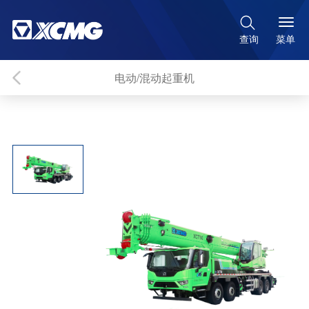

菜单
查询
电动/混动起重机