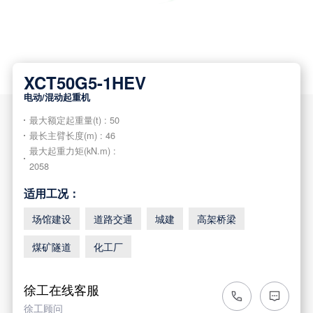
XCT50G5-1HEV
电动/混动起重机
最大额定起重量(t) : 50
最长主臂长度(m) : 46
最大起重力矩(kN.m) :
2058
适用工况：
场馆建设
道路交通
城建
高架桥梁
煤矿隧道
化工厂
徐工在线客服
徐工顾问