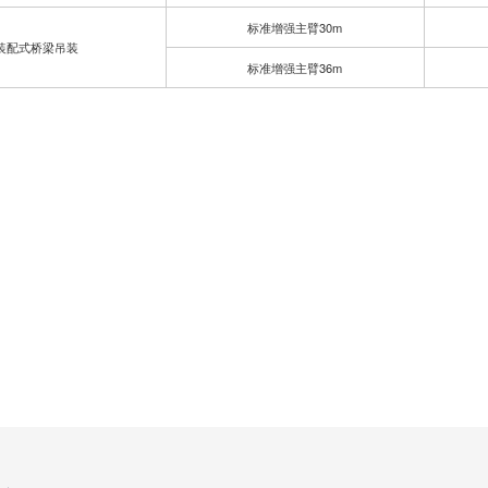
标准增强主臂30m
装配式桥梁吊装
标准增强主臂36m