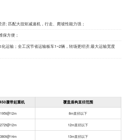
经济; 匹配大扭矩减速机，行走、爬坡性能力强；
维保方便；
化运输；全工况节省运输板车1~2辆，转场更经济;最大运输宽度
C450履带起重机
覆盖盾构直径范围
195t@12m
8m直径以下
272t@12m
12m直径以下
380t@14m
13m直径以下