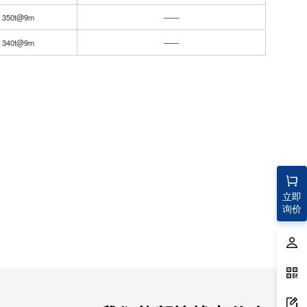
350t@9m
——
340t@9m
——
立即
询价