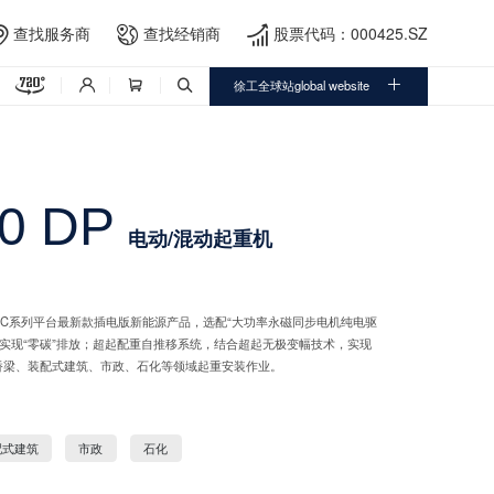
查找服务商
查找经销商
股票代码：000425.SZ





徐工全球站global website



0 DP
电动/混动起重机
司XLC系列平台最新款插电版新能源产品，选配“大功率永磁同步电机纯电驱
源，实现“零碳”排放；超起配重自推移系统，结合超起无极变幅技术，实现
桥梁、装配式建筑、市政、石化等领域起重安装作业。
配式建筑
市政
石化