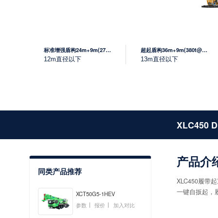
标准增强盾构24m+9m(272t@12m)
超起盾构36m+9m(380t@14m)
12m直径以下
13m直径以下
XLC450 D
产品介
同类产品推荐
XLC450
一键自扳起，
XCT50G5-1HEV
参数
报价
加入对比