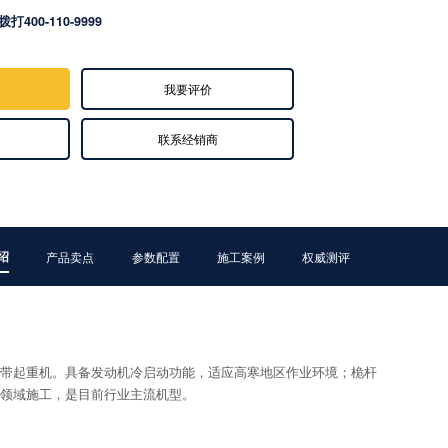
拨打400-110-9999
我要评价
联系经销商
绍
产品卖点
参数配置
施工案例
权威测评
源履带起重机。具备发动机冷启动功能，适应高寒地区作业环境；桅杆
领域施工，是目前行业主流机型。