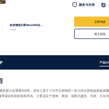

服务与支持

立即询价
标准增强主臂36m(340t@9m)
——
加入对比
P
产品介
绍
履带起重机最大起重量450吨，是徐工基于三代平台研制的一款大吨位插电版新能
履带梁自拆装拆装效率高。主要适应于盾构、桥梁、装配式建筑、市政、石化等