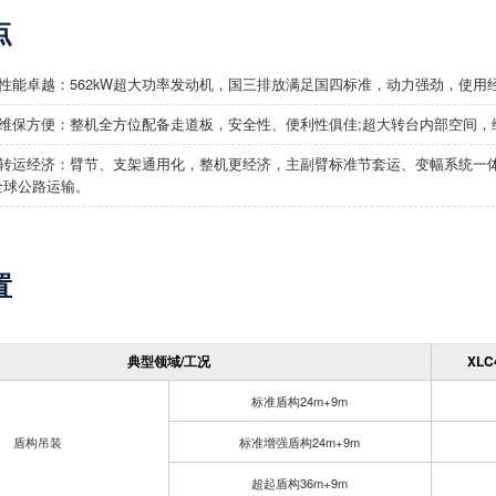
点
性能卓越：562kW超大功率发动机，国三排放满足国四标准，动力强劲，使用
维保方便：整机全方位配备走道板，安全性、便利性俱佳;超大转台内部空间，
转运经济：臂节、支架通用化，整机更经济，主副臂标准节套运、变幅系统一体
全球公路运输。
置
典型领域/工况
XL
标准盾构24m+9m
盾构吊装
标准增强盾构24m+9m
超起盾构36m+9m