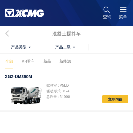

菜单
查询
混凝土搅拌车
产品类型
产品二级


全部
VR看车
新品
新能源
XG2-DM350M
驾驶室 : P5LD
驱动形式 : 8×4
总质量 : 31000
立即询价