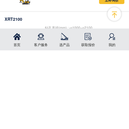
型号() :
TAD1643VE
‐
B+X12
立即询价
XRT2100
钻孔直径(mm) : φ1000-φ2100
回转扭矩(kN·m) : 3081/1821/1030 瞬时3510
首页
客户服务
选产品
获取报价
我的
回转速度(rpm) : 1.3/2.2/3.6
立即询价
点击按钮更改您的选择
XRT2600
钻孔直径(mm) : φ1500-φ2600
回转扭矩(kN·m) : 5300/3150/1800 瞬时6200
回转速度(rpm) : 0.8/1.4/2.4
立即询价
XRT3200
钻孔直径(mm) : φ2000-φ3200