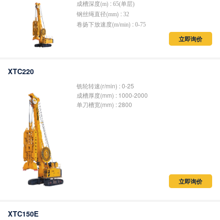
(
) :
成槽深度
m
65(单层)
(
) :
钢丝绳直径
mm
32
(
) :
卷扬下放速度
m/min
0-75
立即询价
XTC220
铣轮转速(r/min) : 0-25
成槽厚度(mm) : 1000-2000
单刀槽宽(mm) : 2800
立即询价
XTC150E