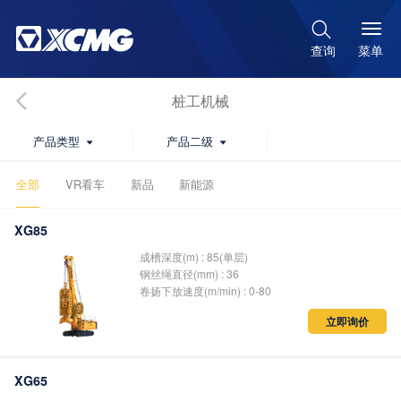

菜单
查询
桩工机械
产品类型
产品二级


全部
VR看车
新品
新能源
XG85
成槽深度(m) :
85(
单层
)
钢丝绳直径(mm) : 36
卷扬下放速度(m/min) : 0-80
立即询价
XG65