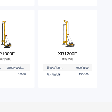
R1000F
XR1200F
旋挖钻机
旋挖钻机
(mm)
3500/4000(
特配
)
最大钻孔直径(mm)
4000/4600
(m)
150/94
最大钻孔深度(m)
150/100