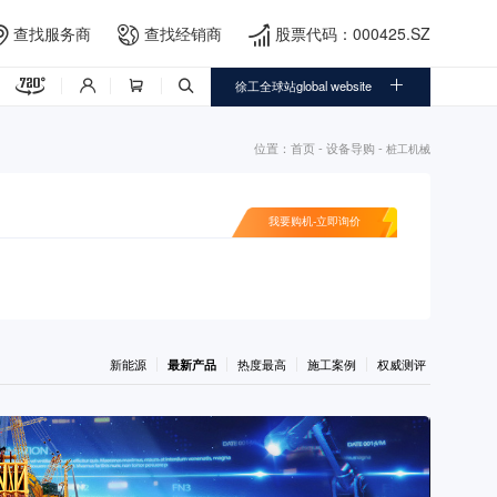
查找服务商
查找经销商
股票代码：000425.SZ





徐工全球站global website



位置：
首页
-
设备导购
-
桩工机械
我要购机-立即询价
新能源
最新产品
热度最高
施工案例
权威测评