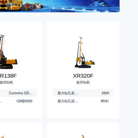
R138F
XR320F
旋挖钻机
旋挖钻机
)
Cummins QSB5.9
最大钻孔直径(mm)
2500
r/min)
129@2050
最大钻孔深度(m)
95/61