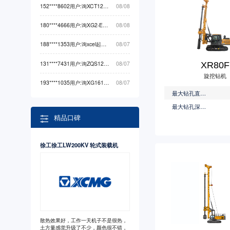
152****8602用户:询XCT12L5_5起重机械最低价
08/08
180****4666用户:询XG2-EX710S卡车最低价
08/08
188****1353用户:询xcel起重机械最低价
08/07
131****7431用户:询ZQS125-5起重机械最低价
08/07
XR80F
旋挖钻机
193****1035用户:询XG1614HA（-Li）高空作业机械最低价
08/07
最大钻孔直径(mm)
最大钻孔深度(m)
精品口碑
徐工徐工LW200KV 轮式装载机
散热效果好，工作一天机子不是很热，
土方量感觉升级了不少，颜色很不错，