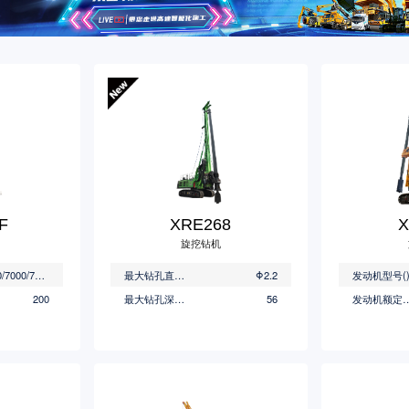
F
XRE268
X
旋挖钻机
6300/7000/7500/8000（特配）
最大钻孔直径(mm)
Φ2.2
发动机型号(
200
最大钻孔深度(m)
56
发动机额定功率(kW@