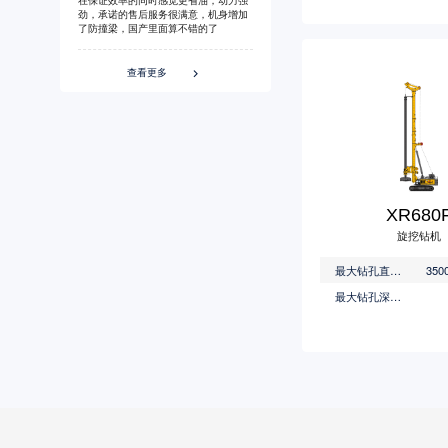
劲，承诺的售后服务很满意，机身增加
了防撞梁，国产里面算不错的了
查看更多

XR680
旋挖钻机
最大钻孔直径(mm)
最大钻孔深度(m)