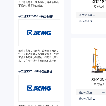
XR218
儿子也说好看，动力澎湃，斗齿质量很
不错的，挖石头也能抗。
旋挖钻机
最大钻孔直径(mm)
徐工徐工XE335GK中型挖掘机
最大钻孔深度(m)
驾驶室宽敞，视野大，底盘出了问题，
打了个电话维修人员很快就来了，平时
工况大多是建筑类型的，我是当机手过
来的，之前开过一直想自己也来一台。
徐工徐工XE75GH小型挖掘机
XR460
旋挖钻机
最大钻孔直径(mm)
30
最大钻孔深度(m)
在保证效率的同时感觉更省油，动力强